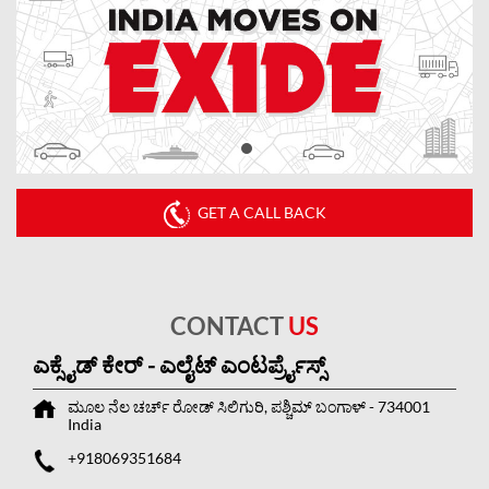
GET A CALL BACK
CONTACT
US
ಎಕ್ಸೈಡ್ ಕೇರ್ - ಎಲೈಟ್ ಎಂಟರ್ಪ್ರೈಸ್ಸ್
ಮೂಲ ನೆಲ
ಚರ್ಚ್ ರೋಡ್
ಸಿಲಿಗುರಿ, ಪಶ್ಚಿಮ್ ಬಂಗಾಳ್
-
734001
India
+918069351684