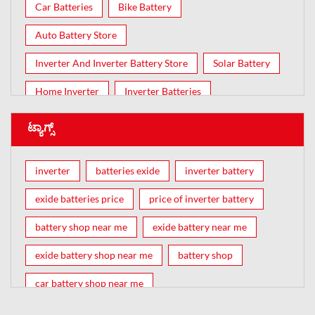
Car Batteries
Bike Battery
Auto Battery Store
Inverter And Inverter Battery Store
Solar Battery
Home Inverter
Inverter Batteries
ಟ್ಯಾಗ್ಸ್
inverter
batteries exide
inverter battery
exide batteries price
price of inverter battery
battery shop near me
exide battery near me
exide battery shop near me
battery shop
car battery shop near me
exide battery dealer near me
battery car near me