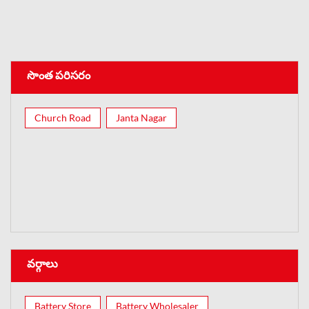
సొంత పరిసరం
Church Road
Janta Nagar
వర్గాలు
Battery Store
Battery Wholesaler