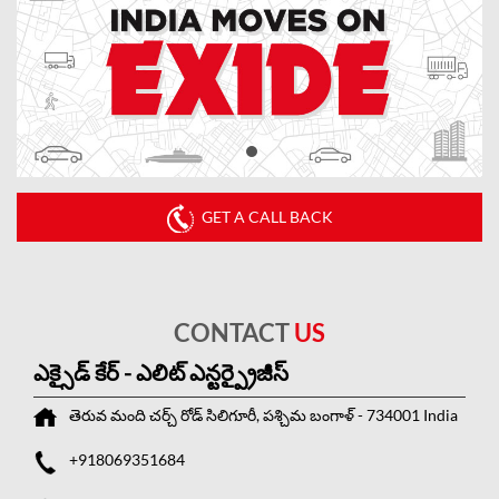
GET A CALL BACK
CONTACT
US
ఎక్సైడ్ కేర్ - ఎలిట్ ఎన్టర్ప్రైజీస్
తెరువ మంది
చర్చ్ రోడ్
సిలిగూరీ, పశ్చిమ బంగాళ్
-
734001
India
+918069351684