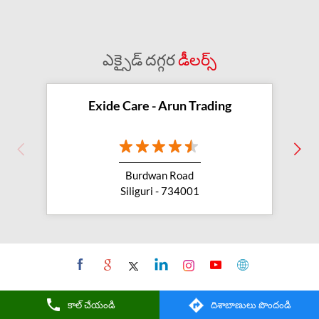
exide battery dealer near me
battery car near me
battery dealers near me
bike battery shop near me
ఎక్సైడ్ దగ్గర
డీలర్స్
inverter battery shop near me
exide dealer near me
exide showroom near me
Exide Care - Arun Trading
battery shop nearby
exide battery showroom near me
Burdwan Road
exide battery dealer
inverter battery
Siliguri - 734001
inverter shop near me
inverter shop nearby with battery
two wheeler battery shop
car and bike battery store
buy car battery
కాల్ చేయండి
దిశాబాణులు పొందండి