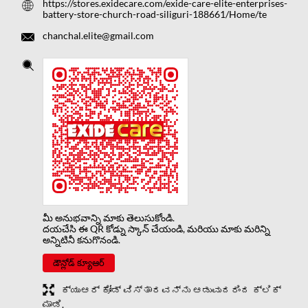
https://stores.exidecare.com/exide-care-elite-enterprises-
battery-store-church-road-siliguri-188661/Home/te
chanchal.elite@gmail.com
మీ అనుభవాన్ని మాకు తెలుసుకోండి.
దయచేసి ఈ QR కోడ్ను స్కాన్ చేయండి, మరియు మాకు మరిన్ని
అన్నిటినీ కనుగొనండి.
డౌన్లోడ్ క్యూఆర్
ಕ್ಯುಆರ್ ಕೋಡ್ ವಿಸ್ತಾರವನ್ನು ಆಡುವುದರಿಂದ ಕ್ಲಿಕ್
ಮಾಡಿ.