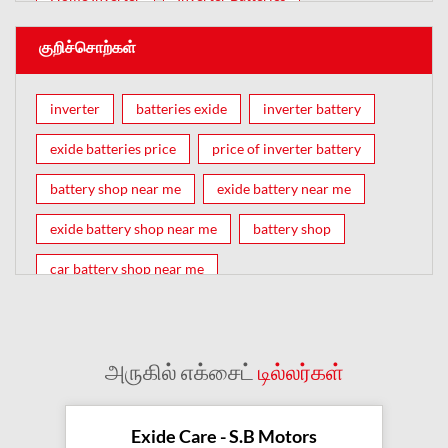
குறிச்சொற்கள்
inverter
batteries exide
inverter battery
exide batteries price
price of inverter battery
battery shop near me
exide battery near me
exide battery shop near me
battery shop
car battery shop near me
exide battery dealer near me
battery car near me
battery dealers near me
bike battery shop near me
அருகில் எக்சைட்
டில்லர்கள்
inverter battery shop near me
exide dealer near me
exide showroom near me
Exide Care - S.B Motors