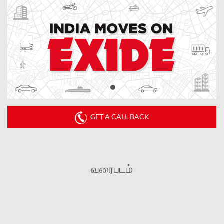
GET A CALL BACK
வரைபடம்