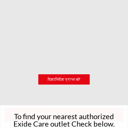
दिशानिर्देश प्राप्त करें
அருகில் அமைந்த பகுதி
To find your nearest authorized
Exide Care outlet Check below.