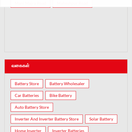
Mani Majra Road
Maheshpur Road
வகைகள்
Battery Store
Battery Wholesaler
Car Batteries
Bike Battery
Auto Battery Store
Inverter And Inverter Battery Store
Solar Battery
Home Inverter
Inverter Batteries