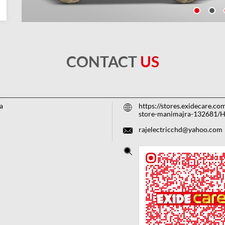
CONTACT
US
a
https://stores.exidecare.co
store-manimajra-132681/
rajelectricchd@yahoo.com