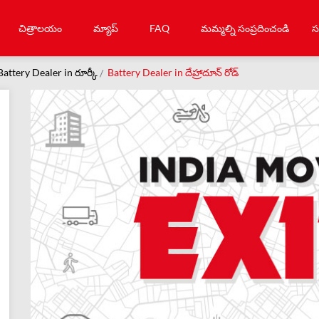
చిత్రాలయం
మ్యాప్
FAQ
మమ్మల్ని సంప్రదించండి
స
Battery Dealer in రూర్కీ
Battery Dealer in దేహ్రాదూన్ రోడ్