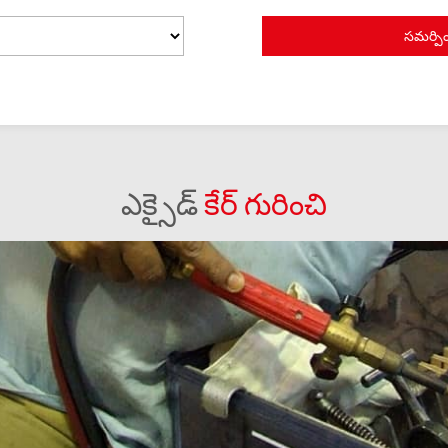
ఎక్సైడ్
కేర్ గురించి