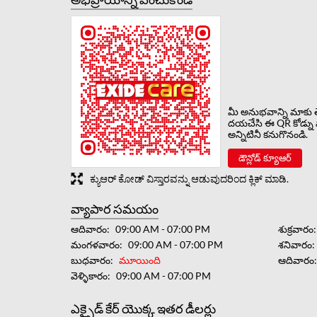
మీ అనుభవాన్ని మాకు త
దయచేసి ఈ QR కోడ్ను 
అన్నిటినీ కనుగొనండి.
డౌన్లోడ్ క్యూఆర్
ಕ್ಯುಆರ್ ಕೋಡ್ ವಿಸ್ತಾರವನ್ನು ಆಡುವುದರಿಂದ ಕ್ಲಿಕ್ ಮಾಡಿ.
వ్యాపార సమయం
ఆదివారం
09:00 AM - 07:00 PM
శుక్రవారం
మంగళవారం
09:00 AM - 07:00 PM
శనివారం
బుధవారం
మూయింది
ఆదివారం
వెళ్ళికారం
09:00 AM - 07:00 PM
ఎక్సైడ్ కేర్ యొక్క ఇతర డీలర్లు