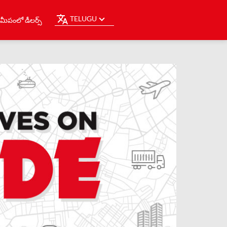
TELUGU
మీపంలో డీలర్స్