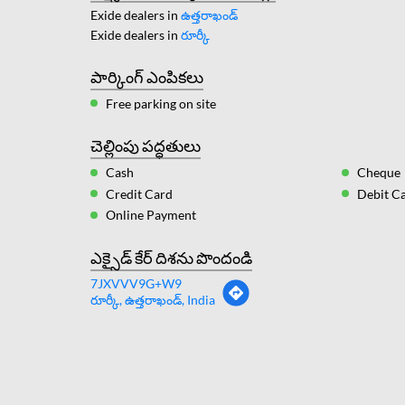
Exide dealers in
ఉత్తరాఖండ్
Exide dealers in
రూర్కీ
పార్కింగ్ ఎంపికలు
Free parking on site
చెల్లింపు పద్ధతులు
Cash
Cheque
Credit Card
Debit C
Online Payment
ఎక్సైడ్ కేర్ దిశను పొందండి
7JXVVV9G+W9
రూర్కీ, ఉత్తరాఖండ్, India