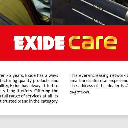
ver 75 years, Exide has always
ts across the country ensure a
facturing quality products and
smart and safe retail experienc
bility, Exide has always tried to
The address of this dealer is షాప్
rything it offers. Offering the
ఉత్తరాఖండ్.
ull range of services at all its
t trusted brand in the category.