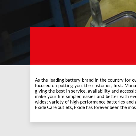
As the leading battery brand in the country for o
This ever-increasing network of Exide Care outle
focused on putting you, the customer, first. Manu
giving the best in service, availability and accessi
make your life simpler, easier and better with eve
widest variety of high-performance batteries and a f
Exide Care outlets, Exide has forever been the mos