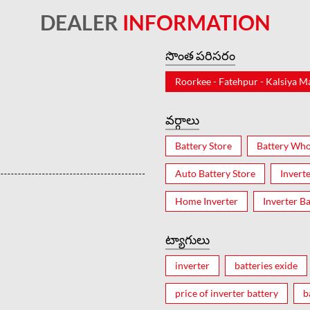
DEALER
INFORMATION
సొంత పరిసరం
Roorkee - Fatehpur - Kalsiya M
వర్గాలు
Battery Store
Battery Who
Auto Battery Store
Invert
Home Inverter
Inverter Ba
ట్యాగులు
inverter
batteries exide
price of inverter battery
b