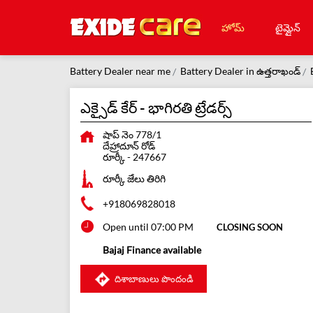
హోమ్
టైమ్లైన్
Battery Dealer near me
Battery Dealer in ఉత్తరాఖండ్
ఎక్సైడ్ కేర్ - భాగిరతి ట్రేడర్స్
షాప్ నెం 778/1
దేహ్రాదూన్ రోడ్
రూర్కీ
-
247667
రూర్కీ జేలు తిరిగి
+918069828018
Open until 07:00 PM
CLOSING SOON
Bajaj Finance available
దిశాబాణులు పొందండి