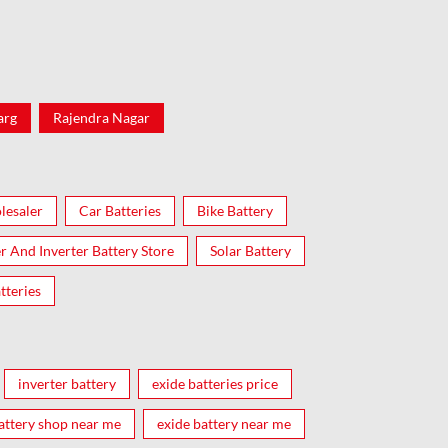
arg
Rajendra Nagar
lesaler
Car Batteries
Bike Battery
er And Inverter Battery Store
Solar Battery
tteries
inverter battery
exide batteries price
attery shop near me
exide battery near me