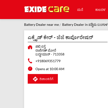
ಮನೆ
ಕಾಲದಳ
Battery Dealer near me
Battery Dealer in ಪಶ್ಚಿಮ ಬಂಗಾಳ
ಎಕ್ಸೈಡ್ ಕೇರ್ - ಜೆಜೆ ಕಾರ್ಪೊರೇಷನ್
ಜಿಟಿ ರಸ್ತೆ
ರಾಣಿಗಣ್ ಮೋರೆ
ಬರ್ದ್ಧಮಾನ್
-
713358
+918069351779
Opens at 10:00 AM
ದಿಶಾಂಕನೆಗೆ