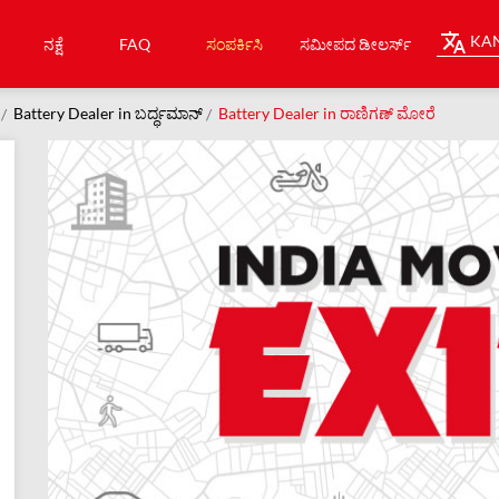
KA
ನಕ್ಷೆ
FAQ
ಸಂಪರ್ಕಿಸಿ
ಸಮೀಪದ ಡೀಲರ್ಸ್
Battery Dealer in ಬರ್ದ್ಧಮಾನ್
Battery Dealer in ರಾಣಿಗಣ್ ಮೋರೆ