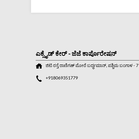
ಎಕ್ಸೈಡ್ ಕೇರ್ - ಜೆಜೆ ಕಾರ್ಪೊರೇಷನ್
ಜಿಟಿ ರಸ್ತೆ
ರಾಣಿಗಣ್ ಮೋರೆ
ಬರ್ದ್ಧಮಾನ್, ಪಶ್ಚಿಮ ಬಂಗಾಳ
-
7
+918069351779