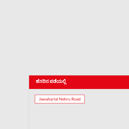
ಹೆಸರಿನ ಪಡೆಯಲ್ಲಿ
Jawaharlal Nehru Road