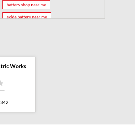
battery shop near me
exide battery near me
exide battery shop near me
battery shop
car battery shop near me
exide battery dealer near me
battery car near me
ctric Works
battery dealers near me
bike battery shop near me
inverter battery shop near me
3342
exide dealer near me
exide showroom near me