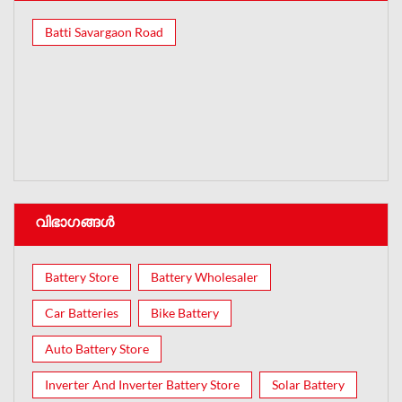
Batti Savargaon Road
വിഭാഗങ്ങൾ
Battery Store
Battery Wholesaler
Car Batteries
Bike Battery
Auto Battery Store
Inverter And Inverter Battery Store
Solar Battery