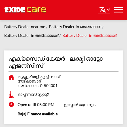
Battery Dealer near me
Battery Dealer in തെലങ്ങാന
Battery Dealer in അടിലാബാദ്
Battery Dealer in അടിലാബാദ്
എക്സൈഡ് കേയർ - ലക്ഷ്മി ഓട്ടോ
ഏജന്സീസ്
തൃശ്ശൂര് തള്, എച്ച് സാവ്
അടിലാബാദ്
അടിലാബാദ്
-
504001
ഓപ്പ് ബസ് സ്റ്റാന്റ്
Open until 08:00 PM
ഇപ്പോള്‍ തുറക്കുക
Bajaj Finance available