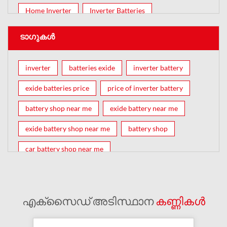
Home Inverter
Inverter Batteries
ടാഗുകൾ
inverter
batteries exide
inverter battery
exide batteries price
price of inverter battery
battery shop near me
exide battery near me
exide battery shop near me
battery shop
car battery shop near me
exide battery dealer near me
battery car near me
battery dealers near me
bike battery shop near me
എക്സൈഡ് അടിസ്ഥാന
കണ്ണികൾ
inverter battery shop near me