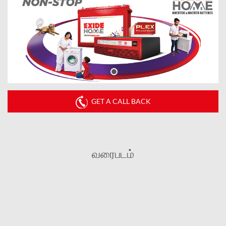
GET A CALL BACK
வரைபடம்