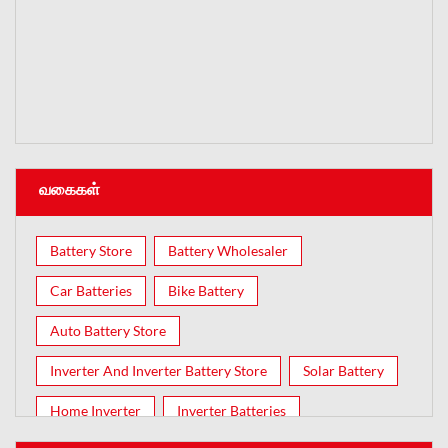
வகைகள்
Battery Store
Battery Wholesaler
Car Batteries
Bike Battery
Auto Battery Store
Inverter And Inverter Battery Store
Solar Battery
Home Inverter
Inverter Batteries