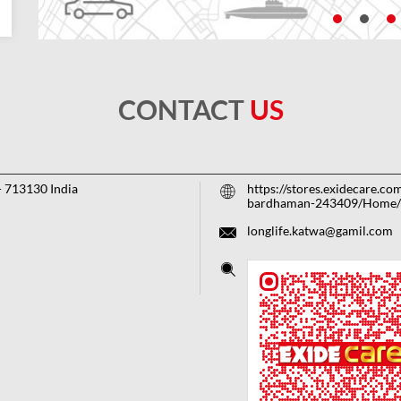
CONTACT
US
-
713130
India
https://stores.exidecare.co
bardhaman-243409/Home/
longlife.katwa@gamil.com