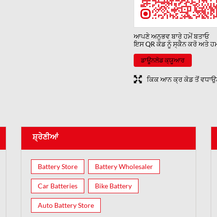
ਆਪਣੇ ਅਨੁਭਵ ਬਾਰੇ ਹਮੇਂ ਬਤਾਓ
ਇਸ QR ਕੋਡ ਨੂੰ ਸ੍ਕੈਨ ਕਰੋ ਅਤੇ 
ਡਾਊਨਲੋਡ ਕ੍ਯੂਆਰ
ਕਿਕ ਆਨ ਕ੍ਰ ਕੋਡ ਤੋਂ ਵਧਾ
ਸ਼੍ਰੇਣੀਆਂ
Battery Store
Battery Wholesaler
Car Batteries
Bike Battery
Auto Battery Store