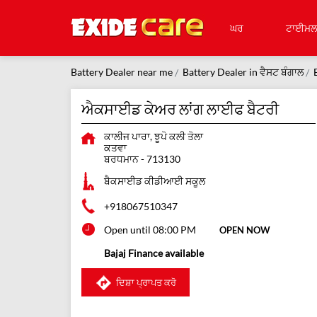
ਘਰ
ਟਾਈਮਲ
Battery Dealer near me
Battery Dealer in ਵੈਸਟ ਬੰਗਾਲ
ਐਕਸਾਈਡ ਕੇਅਰ ਲਾਂਗ ਲਾਈਫ ਬੈਟਰੀ
ਕਾਲੀਜ ਪਾਰਾ, ਝੂਪੋ ਕਲੀ ਤੋਲਾ
ਕਤਵਾ
ਬਰਧਮਾਨ
-
713130
ਬੈਕਸਾਈਡ ਕੀਡੀਆਈ ਸਕੂਲ
+918067510347
Open until 08:00 PM
OPEN NOW
Bajaj Finance available
ਦਿਸ਼ਾ ਪ੍ਰਾਪਤ ਕਰੋ