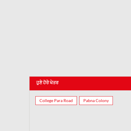
ਹੁਣੇ ਹੋਰੇ ਖੇਤਰ
College Para Road
Pabna Colony