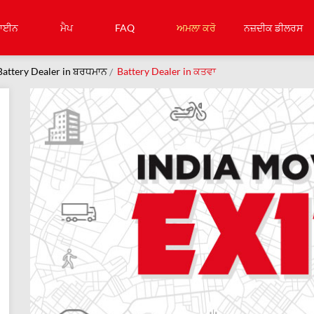
ਾਈਨ
ਮੈਪ
FAQ
ਅਮਲਾ ਕਰੋ
ਨਜ਼ਦੀਕ ਡੀਲਰਸ
Battery Dealer in ਬਰਧਮਾਨ
Battery Dealer in ਕਤਵਾ