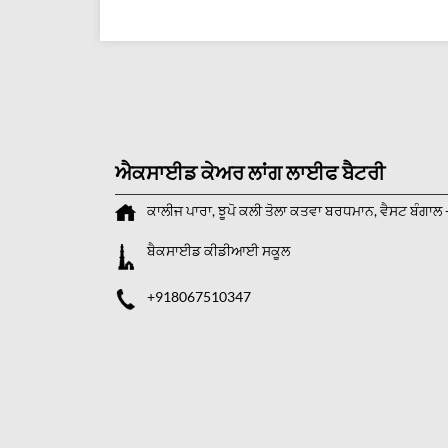
ਐਕਸਾਈਡ ਕੇਅਰ ਲਾਂਗ ਲਾਈਫ ਬੈਟਰੀ
ਕਾਲੀਜ ਪਾਰਾ, ਝੂਪੋ ਕਲੀ ਤੋਲਾ
ਕਤਵਾ
ਬਰਧਮਾਨ, ਵੈਸਟ ਬੰਗਾਲ
ਬੈਕਸਾਈਡ ਕੀਡੀਆਈ ਸਕੂਲ
+918067510347