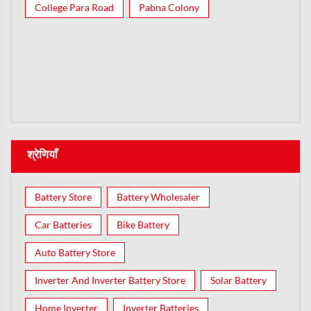
College Para Road
Pabna Colony
श्रेणियाँ
Battery Store
Battery Wholesaler
Car Batteries
Bike Battery
Auto Battery Store
Inverter And Inverter Battery Store
Solar Battery
Home Inverter
Inverter Batteries