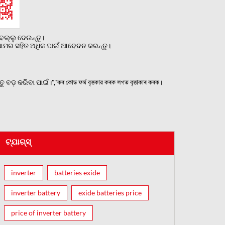
ଲ୍ଲୁ ଦେଉନ୍ତୁ।
ୁ ଆମର ସହିତ ଅଧିକ ପାଇଁ ଆବେଦନ କରନ୍ତୁ।
 କରିବା ପାଇଁ।","কৰ কোড ফৰ্ম বৃত্তকার কৰক লগত বৃত্তাকাৰ কৰক।
ଟ୍ଯାଗ୍ସ୍
inverter
batteries exide
inverter battery
exide batteries price
price of inverter battery