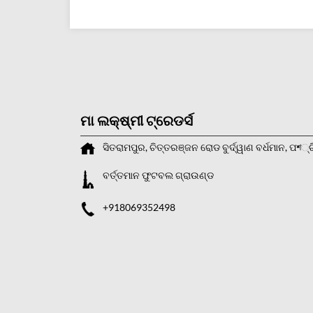
ମା ଲକ୍ଷ୍ମୀ ଟ୍ରେଡର୍ସ
ସିତରାମପୁର, ଚିତ୍ତରଞ୍ଜନ ରୋଡ
ବୁର୍ଦ୍ୱାଣ
ବର୍ଧମାନ, ପশ୍
ବର୍ତ୍ତମାନ ଫୁଟବଲ ଗ୍ରାଉଣ୍ଡ
+918069352498