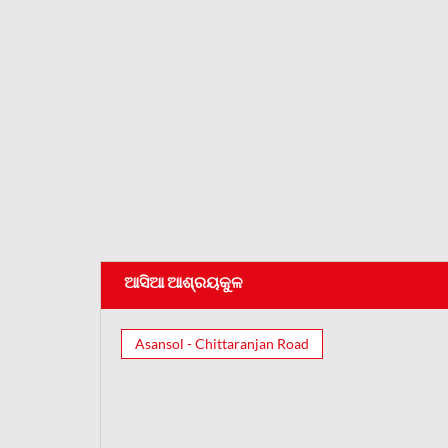
ଆସିଆ ଆଶ୍ରୟକୁଳ
Asansol - Chittaranjan Road