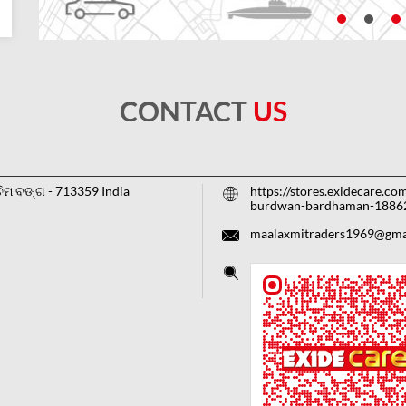
CONTACT
US
ଚିମ ବଙ୍ଗ
-
713359
India
https://stores.exidecare.co
burdwan-bardhaman-1886
maalaxmitraders1969@gma