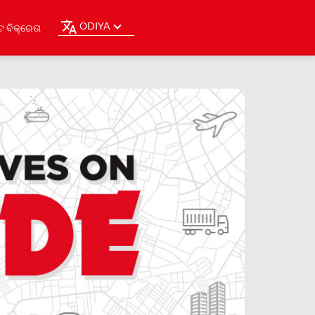
ODIYA
ଟ ବିକ୍ରେତା