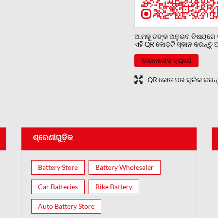
ଆମକୁ ତଙ୍କ ଅନୁଭବ ବିଷୟରେ ବ
ଏହି QR କୋଡ଼ଟି ସ୍କାନ କରନ୍ତ
ଡାଉନଲୋଡ କ୍ୟାରୀ
QR କୋଡ ପର କ୍ଲିକ କରନ୍ତୁ ବଡ଼
ଶ୍ରେଣୀଗୁଡ଼ିକ
Battery Store
Battery Wholesaler
Car Batteries
Bike Battery
Auto Battery Store