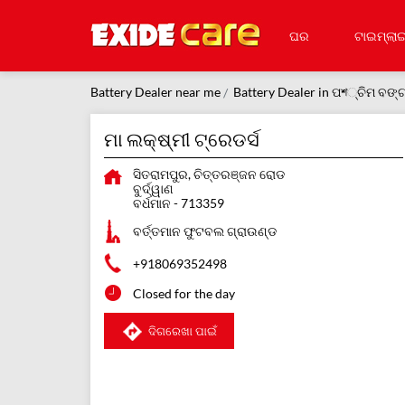
ଘର
ଟାଇମ୍‌ଲାଇ
Battery Dealer near me
Battery Dealer in ପশ୍ଚିମ ବଙ୍
ମା ଲକ୍ଷ୍ମୀ ଟ୍ରେଡର୍ସ
ସିତରାମପୁର, ଚିତ୍ତରଞ୍ଜନ ରୋଡ
ବୁର୍ଦ୍ୱାଣ
ବର୍ଧମାନ
-
713359
ବର୍ତ୍ତମାନ ଫୁଟବଲ ଗ୍ରାଉଣ୍ଡ
+918069352498
Closed for the day
ଦିଗରେଖା ପାଇଁ