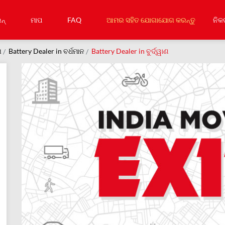
ନ୍
ମାପ
FAQ
ଆମର ସହିତ ଯୋଗାଯୋଗ କରନ୍ତୁ
ନିକ
ଗ
Battery Dealer in ବର୍ଧମାନ
Battery Dealer in ବୁର୍ଦ୍ୱାଣ