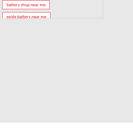
battery shop near me
exide battery near me
exide battery shop near me
battery shop
car battery shop near me
exide battery dealer near me
battery car near me
battery dealers near me
bike battery shop near me
inverter battery shop near me
exide dealer near me
exide showroom near me