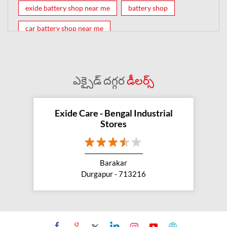
exide battery shop near me
battery shop
car battery shop near me
exide battery dealer near me
battery car near me
battery dealers near me
bike battery shop near me
ఎక్సైడ్ దగ్గర
డీలర్స్
inverter battery shop near me
exide dealer near me
exide showroom near me
Exide Care - Bengal Industrial
Stores
battery shop nearby
exide battery showroom near me
Barakar
exide battery dealer
inverter battery
Durgapur - 713216
inverter shop near me
inverter shop nearby with battery