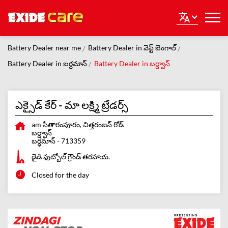
Battery Dealer near me
Battery Dealer in వెస్ట్ బెంగాల్
Battery Dealer in బర్ధమాన్
Battery Dealer in బర్డ్వాన్
ఎక్సైడ్ కేర్ - మా లక్ష్మి ట్రేడర్స్
am సీతారంపూరం, చిత్తరంజన్ రోడ్
బర్డ్వాన్
బర్ధమాన్
-
713359
డైడి ఫుట్బోల్ గ్రౌండ్ తరహాయ.
Closed for the day