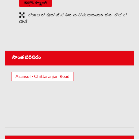
డౌన్లోడ్ క్యూఆర్
ಕ್ಯುಆರ್ ಕೋಡ್ ವಿಸ್ತಾರವನ್ನು ಆಡುವುದರಿಂದ ಕ್ಲಿಕ್
ಮಾಡಿ.
సొంత పరిసరం
Asansol - Chittaranjan Road