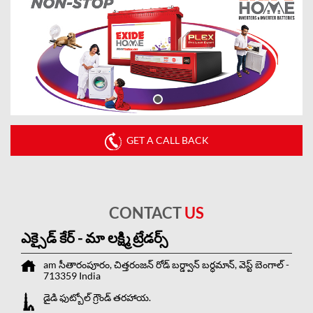
GET A CALL BACK
CONTACT
US
ఎక్సైడ్ కేర్ - మా లక్ష్మి ట్రేడర్స్
am సీతారంపూరం, చిత్తరంజన్ రోడ్
బర్డ్వాన్
బర్ధమాన్, వెస్ట్ బెంగాల్
-
713359
India
డైడి ఫుట్బోల్ గ్రౌండ్ తరహాయ.