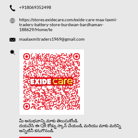
+918069352498
https://stores.exidecare.com/exide-care-maa-laxmi-
traders-battery-store-burdwan-bardhaman-
188629/Home/te
maalaxmitraders1969@gmail.com
మీ అనుభవాన్ని మాకు తెలుసుకోండి.
దయచేసి ఈ QR కోడ్ను స్కాన్ చేయండి, మరియు మాకు మరిన్ని
అన్నిటినీ కనుగొనండి.