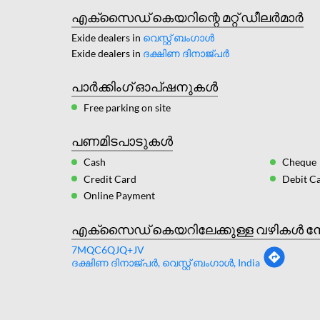
എക്സൈഡ് കെയറിന്റെ മറ്റ് ഡീലർമാർ
Exide dealers in
വെസ്റ്റ് ബംഗാള്‍
Exide dealers in
ദക്ഷിണ ദിനാജ്പർ
പാർക്കിംഗ് ഓപ്ഷനുകൾ
Free parking on site
പണമിടപാടുകൾ
Cash
Cheque
Credit Card
Debit C
Online Payment
എക്സൈഡ് കെയറിലേക്കുള്ള വഴികൾ ന
7MQC6QJQ+JV
ദക്ഷിണ ദിനാജ്പർ, വെസ്റ്റ് ബംഗാള്‍, India