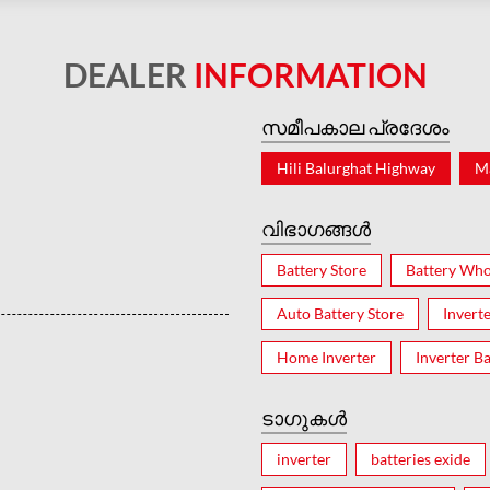
DEALER
INFORMATION
സമീപകാല പ്രദേശം
Hili Balurghat Highway
M
വിഭാഗങ്ങൾ
Battery Store
Battery Who
Auto Battery Store
Invert
Home Inverter
Inverter Ba
ടാഗുകൾ
inverter
batteries exide