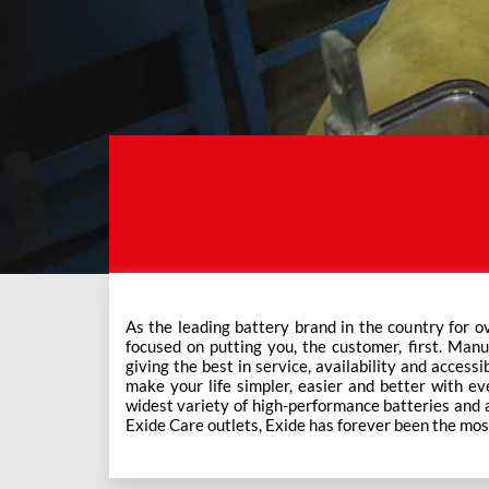
As the leading battery brand in the country for o
This ever-increasing network of Exide Care outle
focused on putting you, the customer, first. Manu
giving the best in service, availability and accessi
make your life simpler, easier and better with eve
widest variety of high-performance batteries and a f
Exide Care outlets, Exide has forever been the mos