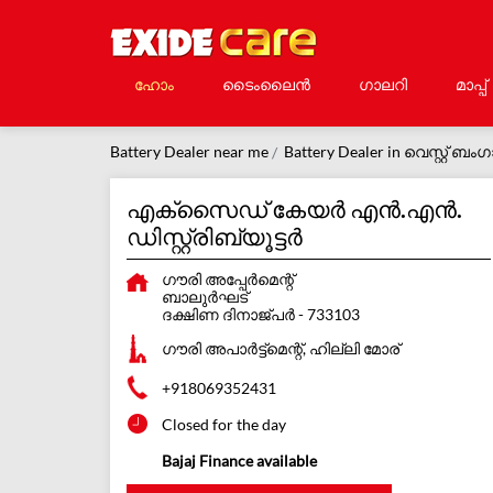
ഹോം
ടൈംലൈൻ
ഗാലറി
മാപ്പ്
Battery Dealer near me
Battery Dealer in വെസ്റ്റ് ബംഗ
എക്സൈഡ് കേയർ എൻ.എൻ.
ഡിസ്റ്റ്രിബ്യൂട്ടർ
ഗൗരി അപ്പേര്‍മെന്റ്
ബാലുർഘട്
ദക്ഷിണ ദിനാജ്പർ
-
733103
ഗൗരി അപാർട്ട്മെന്റ്, ഹില്ലി മോര്
+918069352431
Closed for the day
Bajaj Finance available