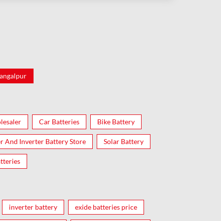
angalpur
lesaler
Car Batteries
Bike Battery
er And Inverter Battery Store
Solar Battery
tteries
inverter battery
exide batteries price