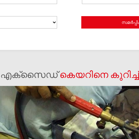
എക്സൈഡ്
കെയറിനെ കുറിച്ച്