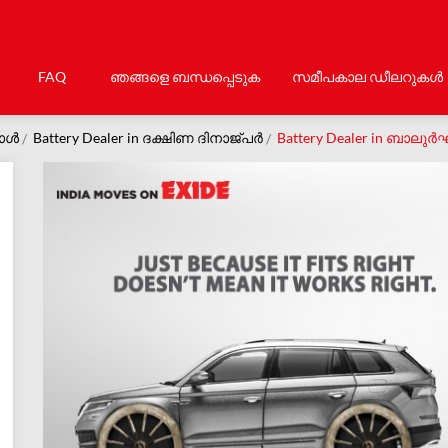
FAQ
ഞങ്ങളെ ബന്ധപ്പെടുക
സമീപകാല ഡീലറുകൾ
ാള്‍
Battery Dealer in ദക്ഷിണ ദിനാജ്പർ
Battery Dealer in ബാലുർ