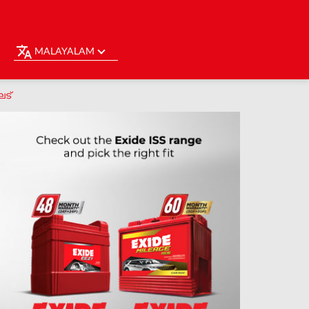
MALAYALAM
ഘട്