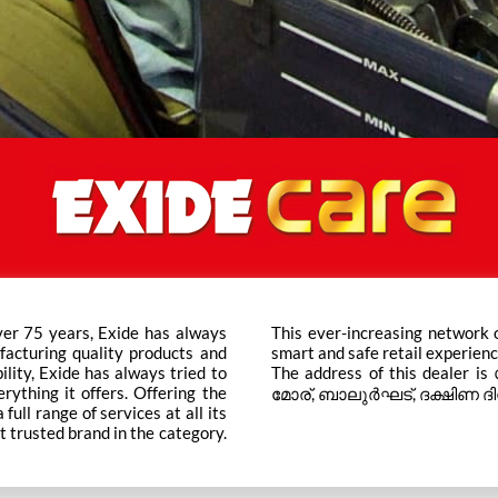
ver 75 years, Exide has always
ts across the country ensure a
facturing quality products and
smart and safe retail experienc
bility, Exide has always tried to
The address of this dealer is
rything it offers. Offering the
മോര്, ബാലുർഘട്, ദക്ഷിണ ദിനാ
ull range of services at all its
t trusted brand in the category.