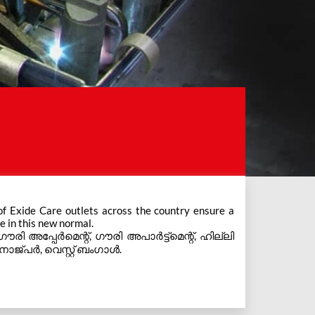
e in this new normal.
 ഗൗരി അപ്പേര്‍മെന്റ്, ഗൗരി അപാർട്ട്മെന്റ്, ഹില്ലി
ജ്പർ, വെസ്റ്റ് ബംഗാള്‍.