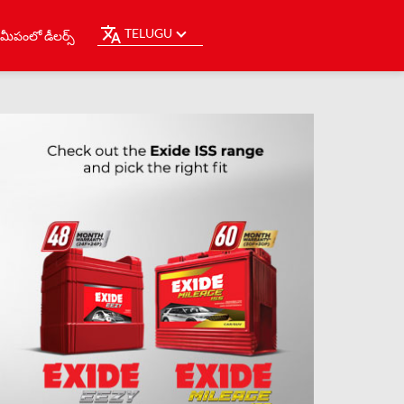
TELUGU
మీపంలో డీలర్స్