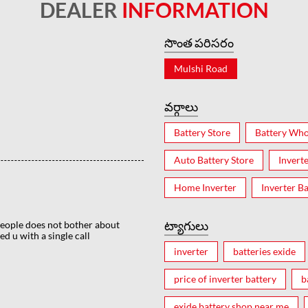
DEALER
INFORMATION
సొంత పరిసరం
Mulshi Road
వర్గాలు
Battery Store
Battery Who
Auto Battery Store
Invert
Home Inverter
Inverter Ba
ట్యాగులు
 people does not bother about
ed u with a single call
inverter
batteries exide
price of inverter battery
b
exide battery shop near me