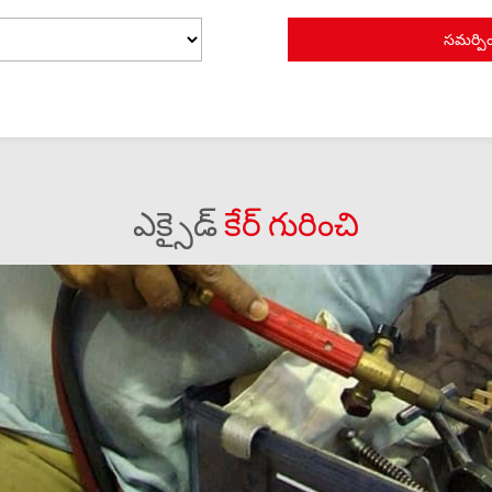
ఎక్సైడ్
కేర్ గురించి