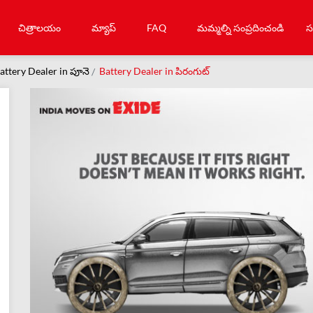
చిత్రాలయం
మ్యాప్
FAQ
మమ్మల్ని సంప్రదించండి
స
attery Dealer in పూనె
Battery Dealer in పిరంగుట్