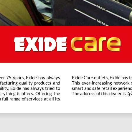
ver 75 years, Exide has always
t trusted brand in the category.
facturing quality products and
ts across the country ensure a
bility, Exide has always tried to
smart and safe retail experienc
rything it offers. Offering the
The address of this dealer is షాప
ull range of services at all its