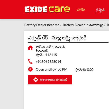
హోమ్
టైమ్లైన్
Battery Dealer near me
Battery Dealer in మహారాష్ట్ర
B
ఎక్సైడ్ కేర్ - న్యూ లక్ష్మి బ్యాటరీ
షాప్ నెంబర్ 1, ములసి
పిరంగుట్
పూనె
-
412115
+918069828014
Open until 07:30 PM
ప్రారంభించినది
దిశాబాణులు పొందండి