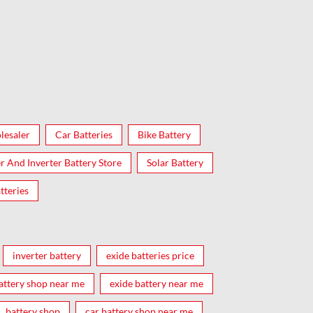
lesaler
Car Batteries
Bike Battery
er And Inverter Battery Store
Solar Battery
tteries
inverter battery
exide batteries price
attery shop near me
exide battery near me
battery shop
car battery shop near me