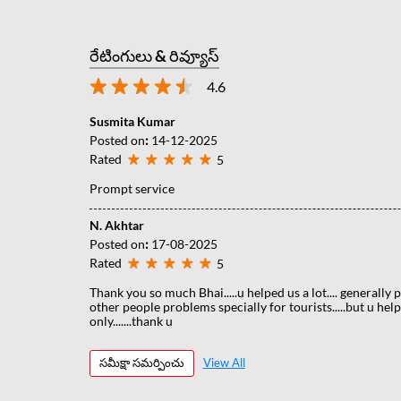
రేటింగులు & రివ్యూస్
4.6
Susmita Kumar
Posted on
:
14-12-2025
Rated
5
Prompt service
N. Akhtar
Posted on
:
17-08-2025
Rated
5
Thank you so much Bhai.....u helped us a lot.... generally
other people problems specially for tourists.....but u help
only.......thank u
సమీక్షా సమర్పించు
View All