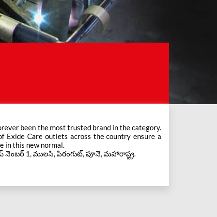
e in this new normal.
్ నెంబర్ 1, ములసి, పిరంగుట్, పూనె, మహారాష్ట్ర.