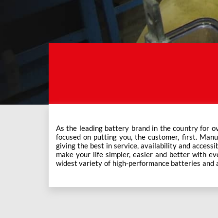
As the leading battery brand in the country for o
Exide Care outlets, Exide has forever been the mos
focused on putting you, the customer, first. Manu
This ever-increasing network of Exide Care outle
giving the best in service, availability and accessi
make your life simpler, easier and better with eve
widest variety of high-performance batteries and a f