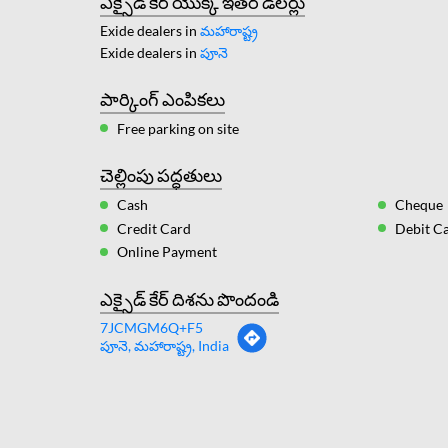
ఎక్సైడ్ కేర్ యొక్క ఇతర డీలర్లు
Exide dealers in
మహారాష్ట్ర
Exide dealers in
పూనె
పార్కింగ్ ఎంపికలు
Free parking on site
చెల్లింపు పద్ధతులు
Cash
Cheque
Credit Card
Debit C
Online Payment
ఎక్సైడ్ కేర్ దిశను పొందండి
7JCMGM6Q+F5
పూనె, మహారాష్ట్ర, India