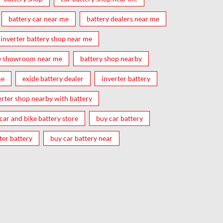
battery car near me
battery dealers near me
inverter battery shop near me
e showroom near me
battery shop nearby
me
exide battery dealer
inverter battery
erter shop nearby with battery
car and bike battery store
buy car battery
ter battery
buy car battery near