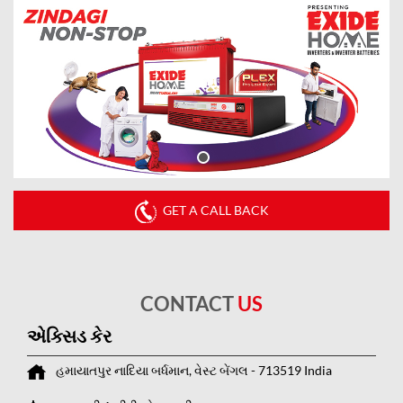
GET A CALL BACK
CONTACT
US
એક્સિડ કેર
હમાયાતપુર
નાદિયા
બર્ધમાન, વેસ્ટ બેંગલ
-
713519
India