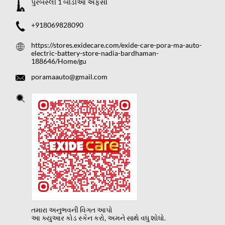
પુરબસ્લી 1 બીડીઓ અફસી
+918069828090
https://stores.exidecare.com/exide-care-pora-ma-auto-
electric-battery-store-nadia-bardhaman-
188646/Home/gu
poramaauto@gmail.com
તમારા અનુભવની વિગત આપો
આ ક્યુઆર કોડ સ્કેન કરો, અમને સાથે વધુ શોધો.