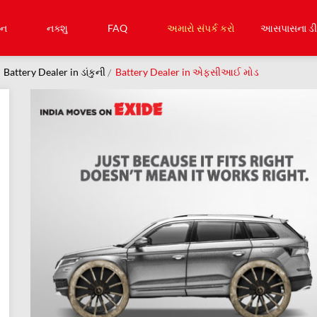
ઇન
નક્શુ
FAQ
અમારો સંપર્ક કરો
આસપાસના ડીલ
Battery Dealer in ડાંકુની
Battery Dealer in એફસીઆઈ મોડ