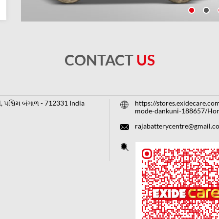
CONTACT
US
ી, પશ્ચિમ બંગાળ
-
712331
India
https://stores.exidecare.co
mode-dankuni-188657/Ho
rajabatterycentre@gmail.c