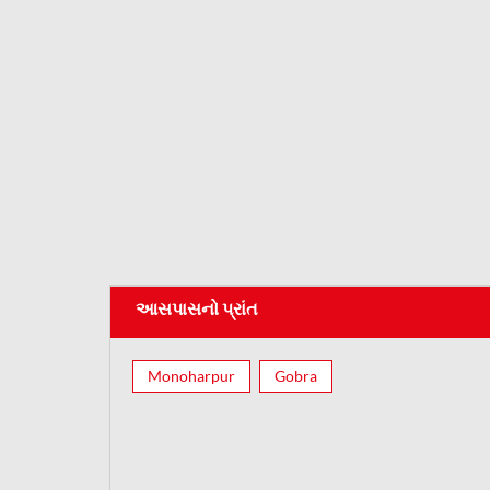
આસપાસનો પ્રાંત
Monoharpur
Gobra