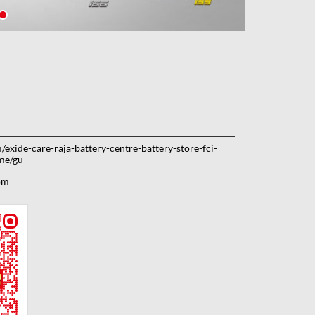
m/exide-care-raja-battery-centre-battery-store-fci-
me/gu
om