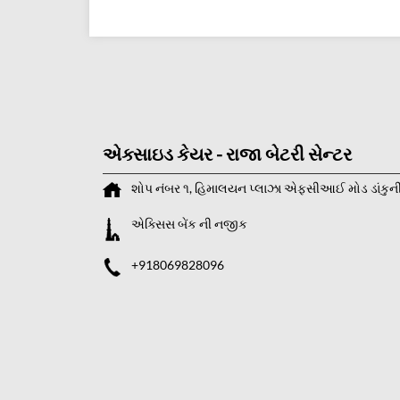
એક્સાઇડ કેયર - રાજા બેટરી સેન્ટર
શોપ નંબર ૧, હિમાલયન પ્લાઝા
એફસીઆઈ મોડ
ડાંકુન
એક્સિસ બેંક ની નજીક
+918069828096