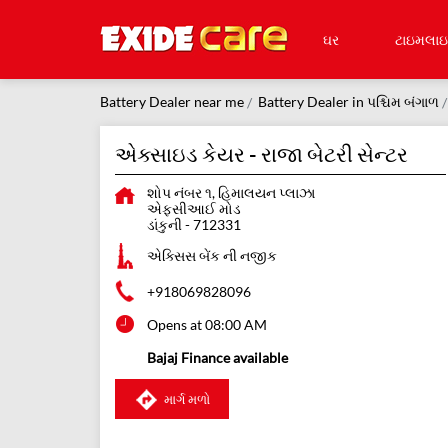
ઘર
ટાઇમલા
Battery Dealer near me
Battery Dealer in પશ્ચિમ બંગાળ
એક્સાઇડ કેયર - રાજા બેટરી સેન્ટર
શોપ નંબર ૧, હિમાલયન પ્લાઝા
એફસીઆઈ મોડ
ડાંકુની
-
712331
એક્સિસ બેંક ની નજીક
+918069828096
Opens at 08:00 AM
Bajaj Finance available
માર્ગ મળો