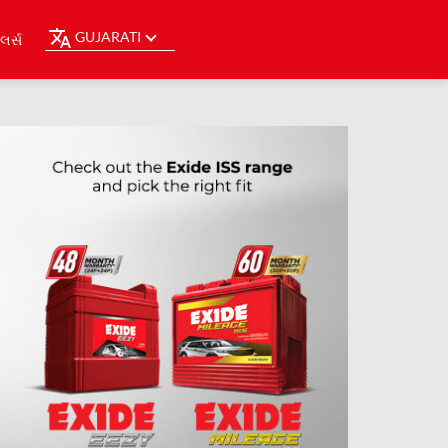
GUJARATI
ર્સ