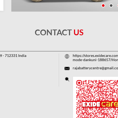
CONTACT
US
गाल
-
712331
India
https://stores.exidecare.co
mode-dankuni-188657/Ho
rajabatterycentre@gmail.c