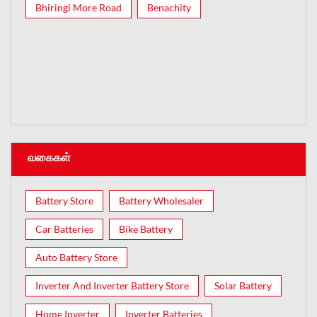
Bhiringi More Road
Benachity
வகைகள்
Battery Store
Battery Wholesaler
Car Batteries
Bike Battery
Auto Battery Store
Inverter And Inverter Battery Store
Solar Battery
Home Inverter
Inverter Batteries