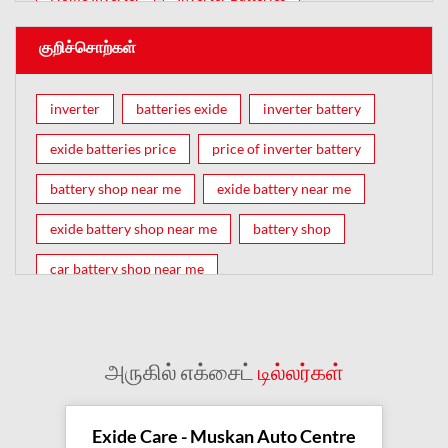
குறிச்சொற்கள்
inverter
batteries exide
inverter battery
exide batteries price
price of inverter battery
battery shop near me
exide battery near me
exide battery shop near me
battery shop
car battery shop near me
exide battery dealer near me
battery car near me
battery dealers near me
bike battery shop near me
அருகில் எக்சைட்
டில்லர்கள்
inverter battery shop near me
exide dealer near me
exide showroom near me
Exide Care - Muskan Auto Centre