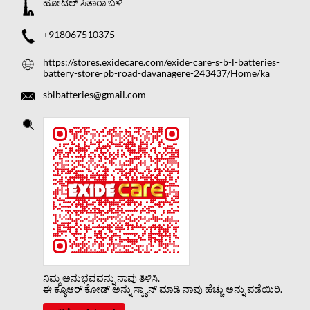
ಹೋಟೆಲ್ ಸಿತಾರಾ ಬಳಿ
+918067510375
https://stores.exidecare.com/exide-care-s-b-l-batteries-
battery-store-pb-road-davanagere-243437/Home/ka
sblbatteries@gmail.com
ನಿಮ್ಮ ಅನುಭವವನ್ನು ನಾವು ತಿಳಿಸಿ.
ಈ ಕ್ಯೂಆರ್ ಕೋಡ್ ಅನ್ನು ಸ್ಕ್ಯಾನ್ ಮಾಡಿ ನಾವು ಹೆಚ್ಚು ಅನ್ನು ಪಡೆಯಿರಿ.