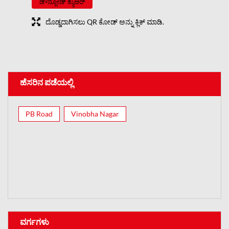
ಡೌನ್ಲೋಡ್ ಕ್ಯುಆರ್
ದೊಡ್ಡದಾಗಿಸಲು QR ಕೋಡ್ ಅನ್ನು ಕ್ಲಿಕ್ ಮಾಡಿ.
ಹೆಸರಿನ ಪಡೆಯಲ್ಲಿ
PB Road
Vinobha Nagar
ವರ್ಗಗಳು