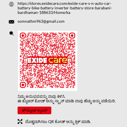
https://stores.exidecare.com/exide-care-s-n-auto-car-
battery-bike-battery-inverter-battery-store-barabani-
bardhaman-188633/Home/ka
somnathm963@gmail.com
ನಿಮ್ಮ ಅನುಭವವನ್ನು ನಾವು ತಿಳಿಸಿ.
ಈ ಕ್ಯೂಆರ್ ಕೋಡ್ ಅನ್ನು ಸ್ಕ್ಯಾನ್ ಮಾಡಿ ನಾವು ಹೆಚ್ಚು ಅನ್ನು ಪಡೆಯಿರಿ.
ಡೌನ್ಲೋಡ್ ಕ್ಯುಆರ್
ದೊಡ್ಡದಾಗಿಸಲು QR ಕೋಡ್ ಅನ್ನು ಕ್ಲಿಕ್ ಮಾಡಿ.