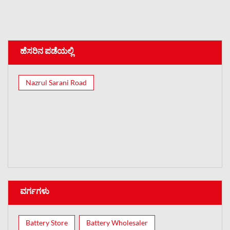
ಹೆಸರಿನ ಪಡೆಯಲ್ಲಿ
Nazrul Sarani Road
ವರ್ಗಗಳು
Battery Store
Battery Wholesaler