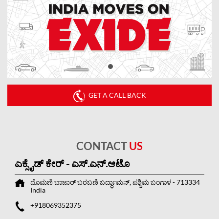
GET A CALL BACK
CONTACT
US
ಎಕ್ಸೈಡ್ ಕೇರ್ - ಎಸ್.ಎನ್.ಆಟೊ
ದೊಮಣಿ ಬಾಜಾರ್
ಬರಬಣಿ
ಬರ್ದ್ಧಾಮನ್, ಪಶ್ಚಿಮ ಬಂಗಾಳ
-
713334
India
+918069352375