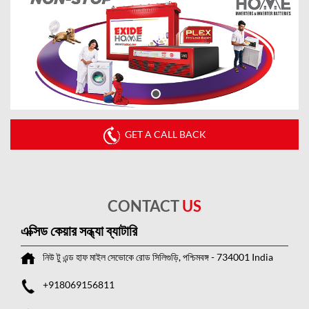
GET A CALL BACK
CONTACT
US
এক্সিড কেয়ার সন্ধ্যা ব্যাটারি
নিউ টু এন্ড হাফ মাইল
সেভোকে রোড
সিলিগুড়ি, পশ্চিমবঙ্গ
-
734001
India
+918069156811