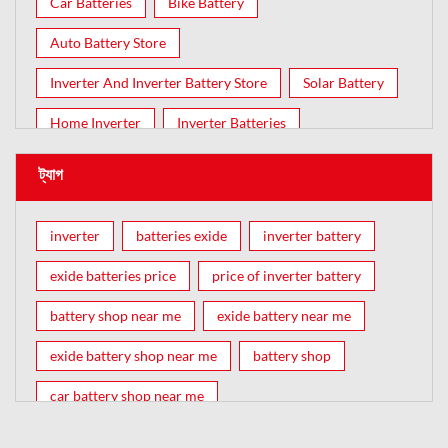
Car Batteries
Bike Battery
Auto Battery Store
Inverter And Inverter Battery Store
Solar Battery
Home Inverter
Inverter Batteries
ট্যাগ
inverter
batteries exide
inverter battery
exide batteries price
price of inverter battery
battery shop near me
exide battery near me
exide battery shop near me
battery shop
car battery shop near me
exide battery dealer near me
battery car near me