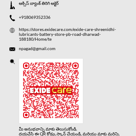
ఆక్సిస్ బ్యాంక్ తిరిగి ఆక్టెర్
+918069352336
https://stores.exidecare.com/exide-care-shreenidhi-
lubricants-battery-store-pb-road-dharwad-
188180/Home/te
npagad@gmail.com
మీ అనుభవాన్ని మాకు తెలుసుకోండి.
దయచేసి ఈ QR కోడ్ను స్కాన్ చేయండి, మరియు మాకు మరిన్ని