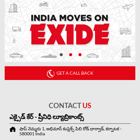
GET A CALL BACK
CONTACT
US
ఎక్సైడ్ కేర్ - ష్రీనిధి ల్యూబ్రికాంట్స్
షాప్ నెమ్మరు 1, అభిమాన్ కంప్లెక్స్
పిబి రోడ్
ధార్వాడ్, కర్నాటక
-
580001
India