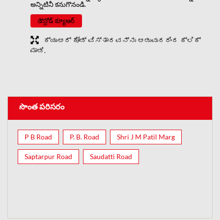
అన్నిటినీ కనుగొనండి.
డౌన్లోడ్ క్యూఆర్
ಕ್ಯುಆರ್ ಕೋಡ್ ವಿಸ್ತಾರವನ್ನು ಆಡುವುದರಿಂದ ಕ್ಲಿಕ್
ಮಾಡಿ.
సొంత పరిసరం
P B Road
P. B. Road
Shri J M Patil Marg
Saptarpur Road
Saudatti Road