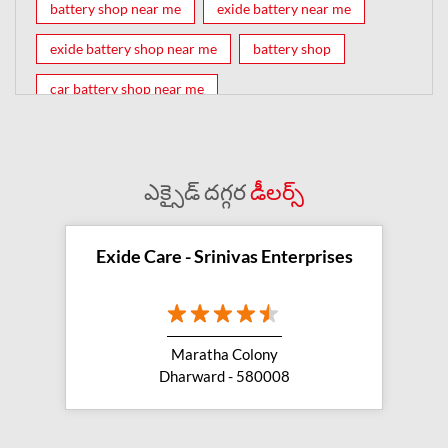
battery shop near me
exide battery near me
exide battery shop near me
battery shop
car battery shop near me
exide battery dealer near me
battery car near me
battery dealers near me
bike battery shop near me
ఎక్సైడ్ దగ్గర
డీలర్స్
inverter battery shop near me
exide dealer near me
exide showroom near me
Exide Care - Srinivas Enterprises
battery shop nearby
exide battery showroom near me
Maratha Colony
exide battery dealer
inverter battery
Dharward - 580008
inverter shop near me