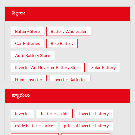
వర్గాలు
Battery Store
Battery Wholesaler
Car Batteries
Bike Battery
Auto Battery Store
Inverter And Inverter Battery Store
Solar Battery
Home Inverter
Inverter Batteries
ట్యాగులు
inverter
batteries exide
inverter battery
exide batteries price
price of inverter battery