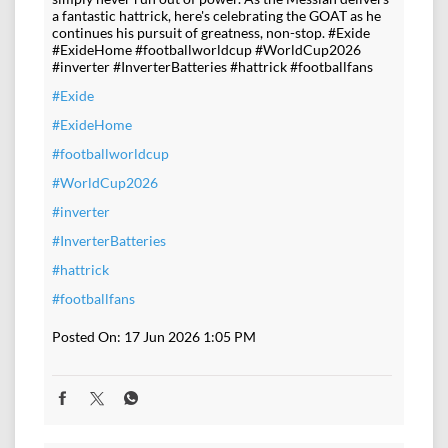
a fantastic hattrick, here's celebrating the GOAT as he
continues his pursuit of greatness, non-stop. #Exide
#ExideHome #footballworldcup #WorldCup2026
#inverter #InverterBatteries #hattrick #footballfans
#Exide
#ExideHome
#footballworldcup
#WorldCup2026
#inverter
#InverterBatteries
#hattrick
#footballfans
Posted On:
17 Jun 2026 1:05 PM