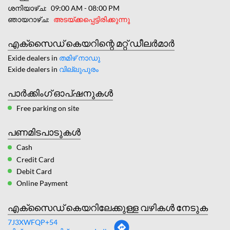
ശനിയാഴ്ച
09:00 AM - 08:00 PM
ഞായറാഴ്ച
അടയ്ക്കപ്പെട്ടിരിക്കുന്നു
എക്സൈഡ് കെയറിന്റെ മറ്റ് ഡീലർമാർ
Exide dealers in
തമിഴ് നാഡു
Exide dealers in
വില്ലുപുരം
പാർക്കിംഗ് ഓപ്ഷനുകൾ
Free parking on site
പണമിടപാടുകൾ
Cash
Credit Card
Debit Card
Online Payment
എക്സൈഡ് കെയറിലേക്കുള്ള വഴികൾ നേടുക
7J3XWFQP+54