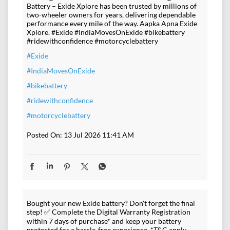
Battery – Exide Xplore has been trusted by millions of
two-wheeler owners for years, delivering dependable
performance every mile of the way. Aapka Apna Exide
Xplore. #Exide #IndiaMovesOnExide #bikebattery
#ridewithconfidence #motorcyclebattery
#Exide
#IndiaMovesOnExide
#bikebattery
#ridewithconfidence
#motorcyclebattery
Posted On:
13 Jul 2026 11:41 AM
Bought your new Exide battery? Don't forget the final
step! ✅ Complete the Digital Warranty Registration
within 7 days of purchase* and keep your battery
protected for a hassle-free experience. *T&C apply.