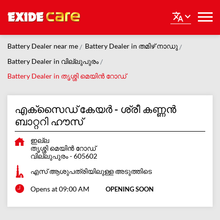
Battery Dealer near me
Battery Dealer in തമിഴ് നാഡു
Battery Dealer in വില്ലുപുരം
Battery Dealer in തൃശ്ശി മെയിൻ റോഡ്
എക്സൈഡ് കേയർ - ശ്രീ കണ്ണൻ
ബാറ്ററി ഹൗസ്
ഇല്ല
തൃശ്ശി മെയിൻ റോഡ്
വില്ലുപുരം
-
605602
എസ് ആശുപത്രിയിലുള്ള അടുത്തിടെ
Opens at 09:00 AM
OPENING SOON