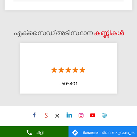
എക്സൈഡ് അടിസ്ഥാന
കണ്ണികൾ
- 605401
വിളി
ദിശയുടെ നിങ്ങൾ എടുക്കുക