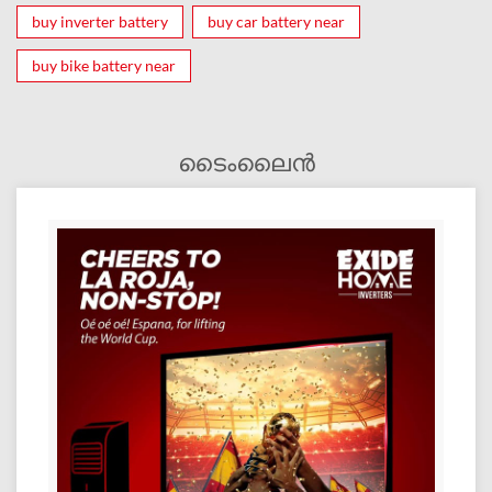
buy inverter battery
buy car battery near
buy bike battery near
ടൈംലൈൻ