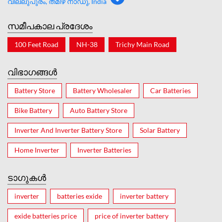
വില്ലുപുരം, തമിഴ് നാഡു, India
സമീപകാല പ്രദേശം
100 Feet Road
NH-38
Trichy Main Road
വിഭാഗങ്ങൾ
Battery Store
Battery Wholesaler
Car Batteries
Bike Battery
Auto Battery Store
Inverter And Inverter Battery Store
Solar Battery
Home Inverter
Inverter Batteries
ടാഗുകൾ
inverter
batteries exide
inverter battery
exide batteries price
price of inverter battery