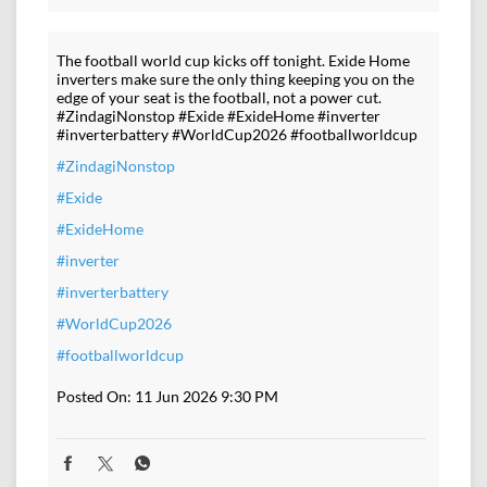
The football world cup kicks off tonight. Exide Home
inverters make sure the only thing keeping you on the
edge of your seat is the football, not a power cut.
#ZindagiNonstop #Exide #ExideHome #inverter
#inverterbattery #WorldCup2026 #footballworldcup
#ZindagiNonstop
#Exide
#ExideHome
#inverter
#inverterbattery
#WorldCup2026
#footballworldcup
Posted On:
11 Jun 2026 9:30 PM