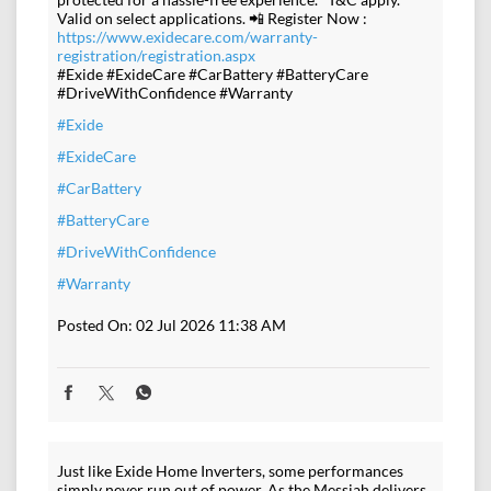
Valid on select applications. 📲 Register Now :
https://www.exidecare.com/warranty-
registration/registration.aspx
#Exide #ExideCare #CarBattery #BatteryCare
#DriveWithConfidence #Warranty
#Exide
#ExideCare
#CarBattery
#BatteryCare
#DriveWithConfidence
#Warranty
Posted On:
02 Jul 2026 11:38 AM
Just like Exide Home Inverters, some performances
simply never run out of power. As the Messiah delivers