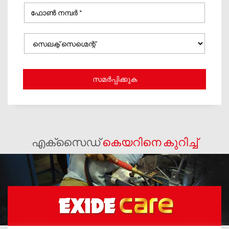
എക്സൈഡ്
കെയറിനെ കുറിച്ച്