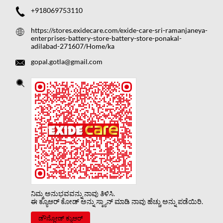
+918069753110
https://stores.exidecare.com/exide-care-sri-ramanjaneya-
enterprises-battery-store-battery-store-ponakal-
adilabad-271607/Home/ka
gopal.gotla@gmail.com
ನಿಮ್ಮ ಅನುಭವವನ್ನು ನಾವು ತಿಳಿಸಿ.
ಈ ಕ್ಯೂಆರ್ ಕೋಡ್ ಅನ್ನು ಸ್ಕ್ಯಾನ್ ಮಾಡಿ ನಾವು ಹೆಚ್ಚು ಅನ್ನು ಪಡೆಯಿರಿ.
ಡೌನ್ಲೋಡ್ ಕ್ಯುಆರ್