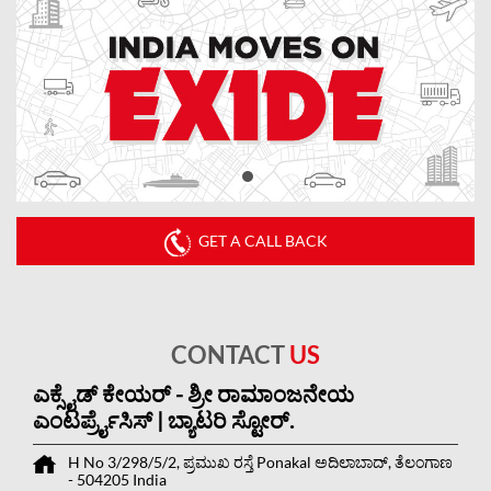
GET A CALL BACK
CONTACT
US
ಎಕ್ಸೈಡ್ ಕೇಯರ್ - ಶ್ರೀ ರಾಮಾಂಜನೇಯ
ಎಂಟರ್ಪ್ರೈಸಿಸ್ | ಬ್ಯಾಟರಿ ಸ್ಟೋರ್.
H No 3/298/5/2, ಪ್ರಮುಖ ರಸ್ತೆ
Ponakal
ಅದಿಲಾಬಾದ್, ತೆಲಂಗಾಣ
-
504205
India