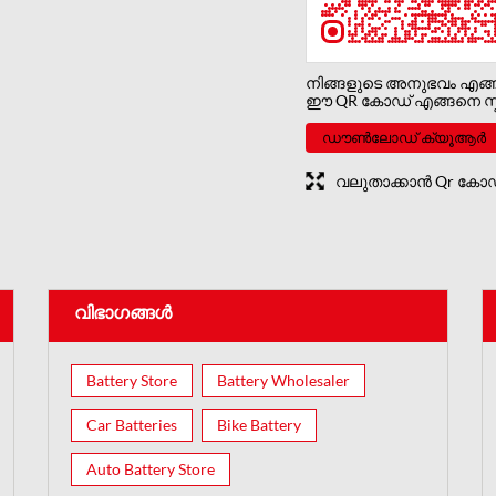
നിങ്ങളുടെ അനുഭവം എങ്
ഈ QR കോഡ് എങ്ങനെ സ്ക
ഡൗൺലോഡ് ക്യൂആർ
വലുതാക്കാൻ Qr കോഡി
വിഭാഗങ്ങൾ
Battery Store
Battery Wholesaler
Car Batteries
Bike Battery
Auto Battery Store