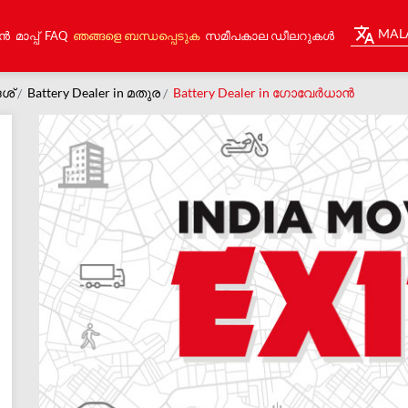
MAL
ൻ
മാപ്പ്
FAQ
ഞങ്ങളെ ബന്ധപ്പെടുക
സമീപകാല ഡീലറുകൾ
േശ്
Battery Dealer in മതുര
Battery Dealer in ഗോവേര്‍ധാന്‍