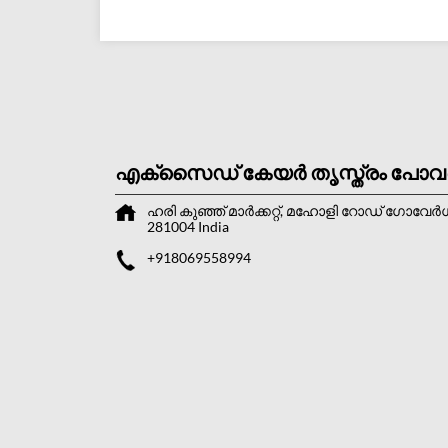
എക്സൈഡ് കേയർ തൃസ്ത്രം പോവ
ഹരി കുഞ്ഞ് മാര്‍ക്കറ്റ്, മഹോളി റോഡ്
ഗോവേര്‍ധ
281004
India
+918069558994