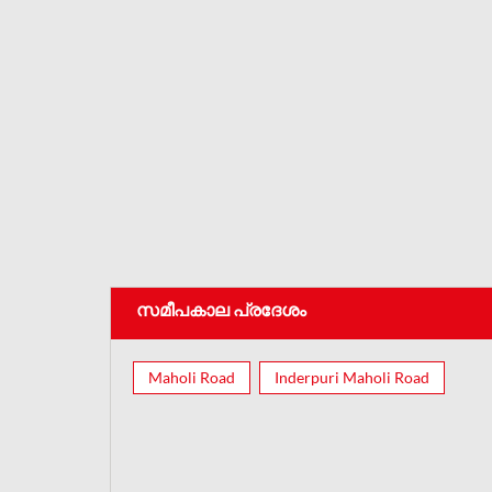
സമീപകാല പ്രദേശം
Maholi Road
Inderpuri Maholi Road