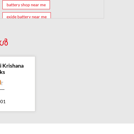
battery shop near me
exide battery near me
exide battery shop near me
battery shop
കൾ
car battery shop near me
exide battery dealer near me
battery car near me
i Krishana
ks
battery dealers near me
bike battery shop near me
inverter battery shop near me
001
exide dealer near me
exide showroom near me