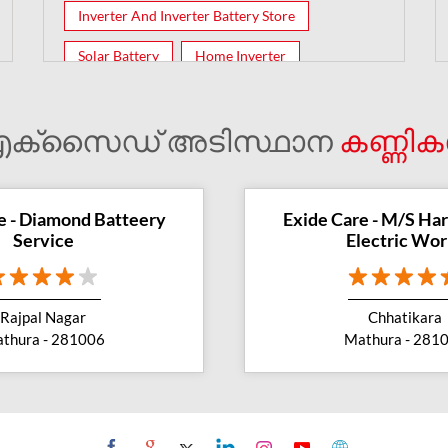
Inverter And Inverter Battery Store
Solar Battery
Home Inverter
Inverter Batteries
ക്സൈഡ് അടിസ്ഥാന
കണ്ണി
e - Diamond Batteery
Exide Care - M/S Har
Service
Electric Wor
Rajpal Nagar
Chhatikara
thura - 281006
Mathura - 281