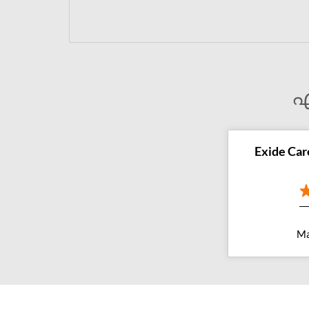
എ
Exide Car
Ma