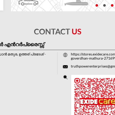
CONTACT
US
ർ എൻറർപ്രൈസ്സ്
ാന്‍
മതുര, ഉത്തര് പ്രദേശ്
-
https://stores.exidecare.co
goverdhan-mathura-2716
truthpowerenterprises@gm