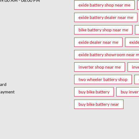
09:00 AM - 08:00 PM
exide battery shop near me
exide battery dealer near me
bike battery shop near me
exide dealer near me
exid
exide battery showroom near 
inverter shop near me
inv
two wheeler battery shop
Card
buy bike battery
buy inver
Payment
buy bike battery near