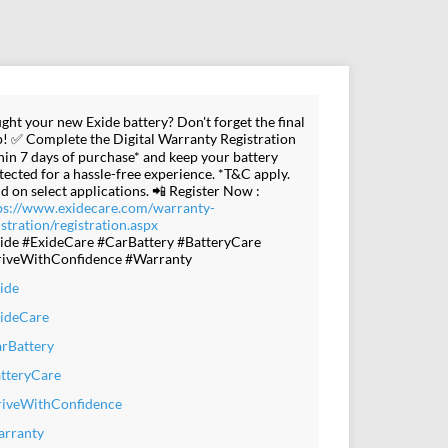
ght your new Exide battery? Don't forget the final
p! ✅ Complete the Digital Warranty Registration
hin 7 days of purchase* and keep your battery
tected for a hassle-free experience. *T&C apply.
id on select applications. 📲 Register Now :
ps://www.exidecare.com/warranty-
istration/registration.aspx
ide #ExideCare #CarBattery #BatteryCare
iveWithConfidence #Warranty
ide
ideCare
rBattery
tteryCare
iveWithConfidence
rranty