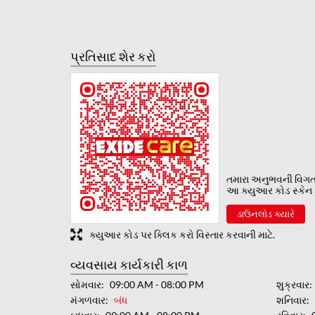
પ્રતિસાદ શેર કરો
તમારા અનુભવની વિગ
આ ક્યુઆર કોડ સ્કેન ક
ડાઉનલોડ ક્યારે
ક્યુઆર કોડ પર ક્લિક કરો વિસ્તાર કરવાની માટે.
વ્યવસાય કાર્યકારી કાળ
સોમવાર
09:00 AM - 08:00 PM
શુક્રવાર
મંગળવાર
બંધ
શનિવાર