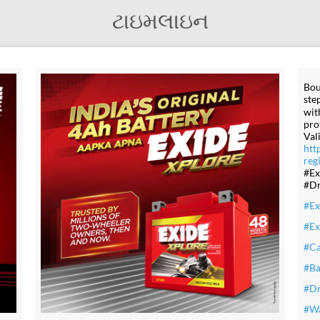
ટાઇમલાઇન
Bou
ste
wit
pro
Val
htt
reg
#Ex
#Dr
#Ex
#Ex
#Ca
#Ba
#Dr
#Wa