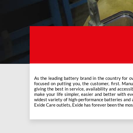
As the leading battery brand in the country for o
This ever-increasing network of Exide Care outle
focused on putting you, the customer, first. Manu
giving the best in service, availability and accessi
make your life simpler, easier and better with eve
widest variety of high-performance batteries and a f
Exide Care outlets, Exide has forever been the mos