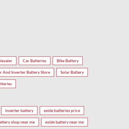
lesaler
Car Batteries
Bike Battery
er And Inverter Battery Store
Solar Battery
tteries
inverter battery
exide batteries price
attery shop near me
exide battery near me