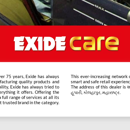
ver 75 years, Exide has always
ts across the country ensure a
facturing quality products and
smart and safe retail experienc
bility, Exide has always tried to
The address of this dealer is
rything it offers. Offering the
હૂપારી, કોલહાપુર, મહારાષ્ટ્ર.
ull range of services at all its
t trusted brand in the category.