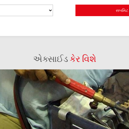
એક્સાઈડ
કેર વિશે