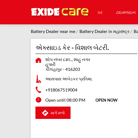
ઘર
ટાઇમલાઇન
Battery Dealer near me
Battery Dealer in મહારાષ્ટ્ર
Ba
એક્સાઇડ કેર - વિશાલ બેટરી.
શોપ નંબર ૮૪૬., શાહુ નગર
હૂપારી
કોલહાપુર
-
416203
આસપાસ અંબેડકર પ્રતિમા.
+918067519004
Open until 08:00 PM
OPEN NOW
માર્ગ મળો