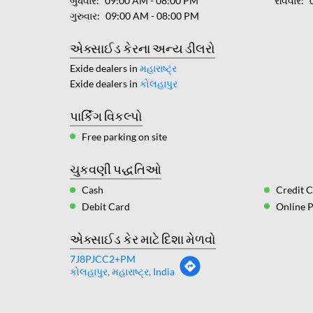
બુધવાર
09:00 AM - 08:00 PM
રવિવાર
ગુરુવાર
09:00 AM - 08:00 PM
એક્સાઈડ કેરના અન્ય ડીલરો
Exide dealers in
મહારાષ્ટ્ર
Exide dealers in
કોલહાપુર
પાર્કિંગ વિકલ્પો
Free parking on site
ચુકવણી પદ્ધતિઓ
Cash
Credit 
Debit Card
Online 
એક્સાઈડ કેર માટે દિશા મેળવો
7J8PJCC2+PM
કોલહાપુર, મહારાષ્ટ્ર, India