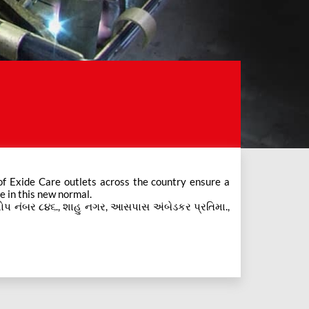
e in this new normal.
 શોપ નંબર ૮૪૬., શાહુ નગર, આસપાસ અંબેડકર પ્રતિમા.,