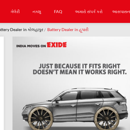
ગેલેરી
નક્શુ
FAQ
અમારો સંપર્ક કરો
આસપાસના 
ttery Dealer in કોલહાપુર
Battery Dealer in હૂપારી