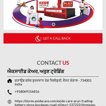
GET A CALL BACK
CONTACT
US
ਐਕਸਾਈਡ ਕੇਅਰ, ਅਰੁਣ ਟ੍ਰੇਡਿੰਗ
ਗਰਾਉਂਡ ਫਲੋਰ
ਬੁਰਦਵਾਨ ਰੋਡ
ਸਿਲੀਗੁਰੀ, ਵੈਸਟ ਬੰਗਾਲ
-
734001
India
+918069156816
https://stores.exidecare.com/exide-care-arun-trading-
battery-store-burdwan-road-siliguri-137222/Home/pu