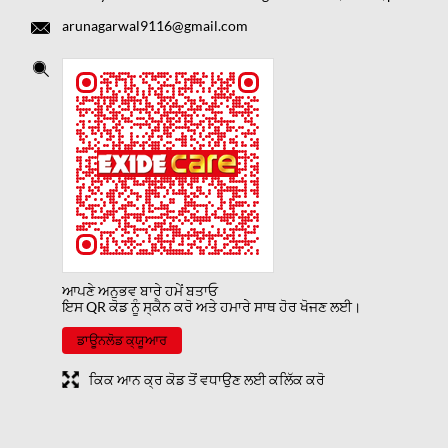
arunagarwal9116@gmail.com
ਆਪਣੇ ਅਨੁਭਵ ਬਾਰੇ ਹਮੇਂ ਬਤਾਓ
ਇਸ QR ਕੋਡ ਨੂੰ ਸ੍ਕੈਨ ਕਰੋ ਅਤੇ ਹਮਾਰੇ ਸਾਥ ਹੋਰ ਖੋਜਣ ਲਈ।
ਡਾਊਨਲੋਡ ਕ੍ਯੂਆਰ
ਕਿਕ ਆਨ ਕ੍ਰ ਕੋਡ ਤੋਂ ਵਧਾਉਣ ਲਈ ਕਲਿੱਕ ਕਰੋ