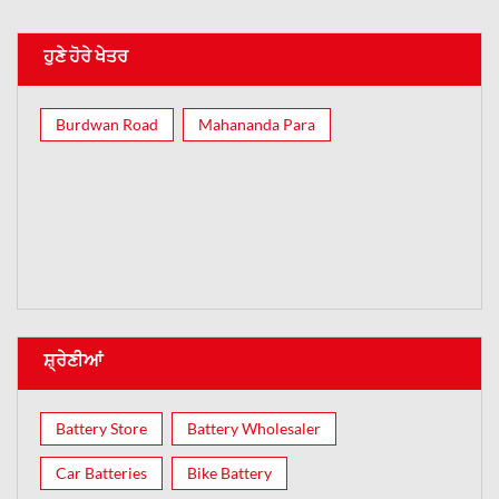
ਹੁਣੇ ਹੋਰੇ ਖੇਤਰ
Burdwan Road
Mahananda Para
ਸ਼੍ਰੇਣੀਆਂ
Battery Store
Battery Wholesaler
Car Batteries
Bike Battery