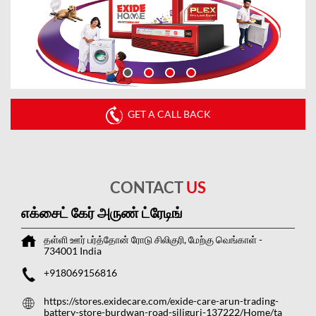
GET A CALL BACK
CONTACT
US
எக்சைட் கேர் அருண் ட்ரேடிங்
தள்ளி ஊர்
பர்த்தோன் ரோடு
சிலிகுரி, மேற்கு வெங்காள்
-
734001
India
+918069156816
https://stores.exidecare.com/exide-care-arun-trading-
battery-store-burdwan-road-siliguri-137222/Home/ta