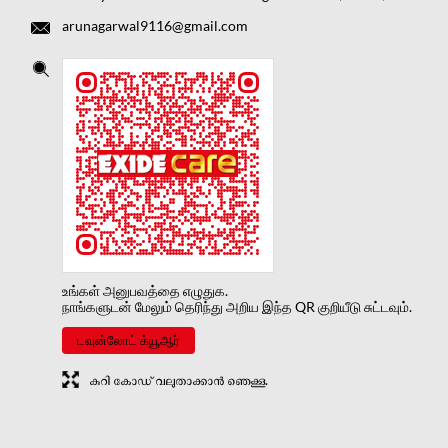
arunagarwal9116@gmail.com
உங்கள் அனுபவத்தை எழுதுக.
நாங்களுடன் மேலும் தெரிந்து அறிய இந்த QR குறியீடு சுட்டவும்.
டவுன்லோட் க்யூஆர்
കുറി കോഡ് വലുതാക്കാൻ ഞെക്കൂ.