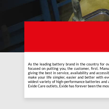
As the leading battery brand in the country for o
This ever-increasing network of Exide Care outle
focused on putting you, the customer, first. Manu
giving the best in service, availability and accessi
make your life simpler, easier and better with eve
widest variety of high-performance batteries and a f
Exide Care outlets, Exide has forever been the mos