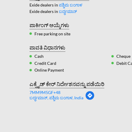
Exide dealers in
ಪಶ್ಚಿಮ ಬಂಗಾಳ
Exide dealers in
ಬರ್ದ್ಧಮಾನ್
ಪಾರ್ಕಿಂಗ್ ಆಯ್ಕೆಗಳು
Free parking on site
ಪಾವತಿ ವಿಧಾನಗಳು
Cash
Cheque
Credit Card
Debit C
Online Payment
ಎಕ್ಸೈಡ್ ಕೇರ್ ನಿರ್ದೇಶನವನ್ನು ಪಡೆಯಿರಿ
7MM9M5GF+48
ಬರ್ದ್ಧಮಾನ್, ಪಶ್ಚಿಮ ಬಂಗಾಳ, India