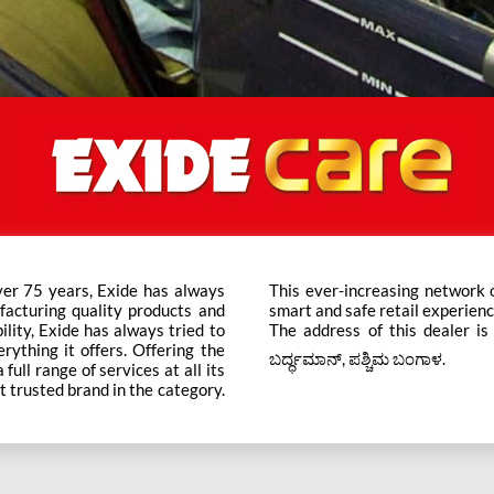
ver 75 years, Exide has always
ts across the country ensure a
facturing quality products and
smart and safe retail experienc
bility, Exide has always tried to
The address of this dealer is
rything it offers. Offering the
ಬರ್ದ್ಧಮಾನ್, ಪಶ್ಚಿಮ ಬಂಗಾಳ.
ull range of services at all its
t trusted brand in the category.