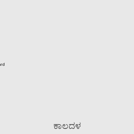
ard
ಕಾಲದಳ