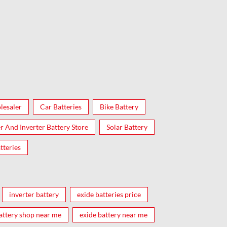
lesaler
Car Batteries
Bike Battery
er And Inverter Battery Store
Solar Battery
tteries
inverter battery
exide batteries price
attery shop near me
exide battery near me