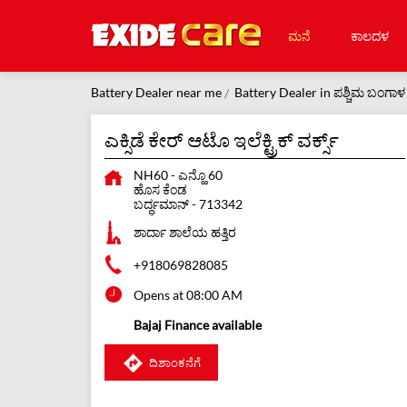
ಮನೆ
ಕಾಲದಳ
Battery Dealer near me
Battery Dealer in ಪಶ್ಚಿಮ ಬಂಗಾಳ
ಎಕ್ಸಿಡೆ ಕೇರ್ ಆಟೊ ಇಲೆಕ್ಟ್ರಿಕ್ ವರ್ಕ್ಸ್
NH60 - ಎನ್ಹೊ 60
ಹೊಸ ಕೆಂಡ
ಬರ್ದ್ಧಮಾನ್
-
713342
ಶಾರ್ದಾ ಶಾಲೆಯ ಹತ್ತಿರ
+918069828085
Opens at 08:00 AM
Bajaj Finance available
ದಿಶಾಂಕನೆಗೆ