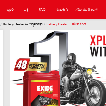
ಗ್ಯಾಲರಿ
ನಕ್ಷೆ
FAQ
ಸಂಪರ್ಕಿಸಿ
ಸಮೀಪದ ಡೀಲರ್ಸ್
Battery Dealer in ಬರ್ದ್ಧಮಾನ್
Battery Dealer in ಹೊಸ ಕೆಂಡ