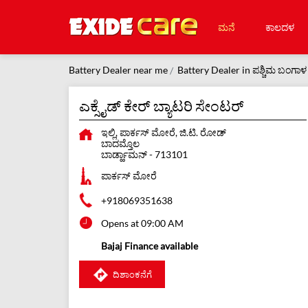
ಮನೆ
ಕಾಲದಳ
Battery Dealer near me
Battery Dealer in ಪಶ್ಚಿಮ ಬಂಗಾಳ
ಎಕ್ಸೈಡ್ ಕೇರ್ ಬ್ಯಾಟರಿ ಸೇಂಟರ್
ಇಲ್ಲಿ, ಪಾರ್ಕಸ್ ಮೋರೆ, ಜಿ.ಟಿ. ರೋಡ್
ಬಾದಮ್ತೊಲ
ಬಾರ್ಡ್ಹಾಮನ್
-
713101
ಪಾರ್ಕಸ್ ಮೋರೆ
+918069351638
Opens at 09:00 AM
Bajaj Finance available
ದಿಶಾಂಕನೆಗೆ