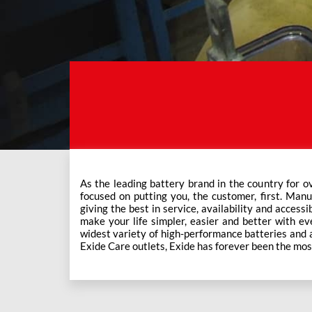
As the leading battery brand in the country for o
This ever-increasing network of Exide Care outle
focused on putting you, the customer, first. Manu
giving the best in service, availability and accessi
make your life simpler, easier and better with eve
widest variety of high-performance batteries and a f
Exide Care outlets, Exide has forever been the mos