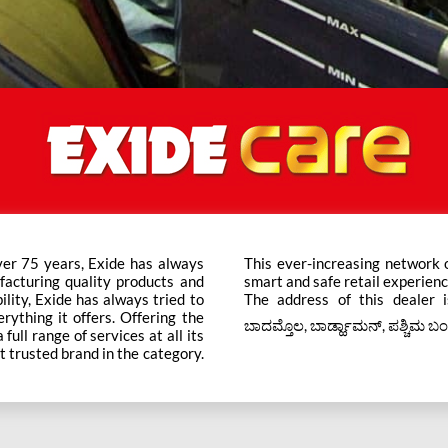
ver 75 years, Exide has always
ts across the country ensure a
facturing quality products and
smart and safe retail experienc
bility, Exide has always tried to
The address of this dealer is
rything it offers. Offering the
ಬಾದಮ್ತೊಲ, ಬಾರ್ಡ್ಹಾಮನ್, ಪಶ್ಚಿಮ ಬ
ull range of services at all its
t trusted brand in the category.