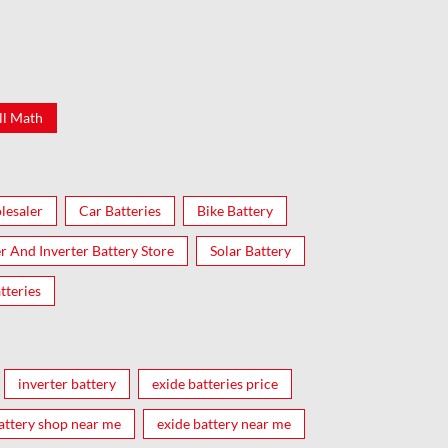
ll Math
lesaler
Car Batteries
Bike Battery
er And Inverter Battery Store
Solar Battery
tteries
inverter battery
exide batteries price
attery shop near me
exide battery near me