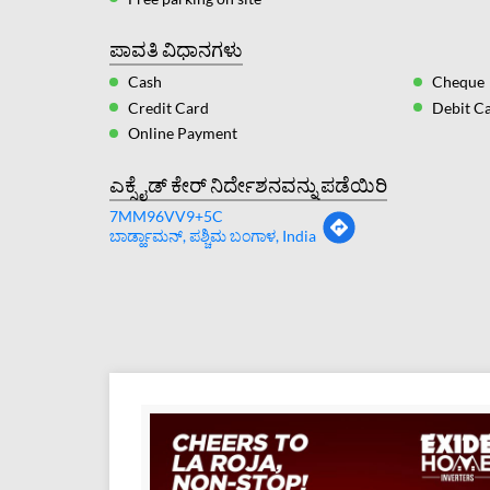
ಪಾವತಿ ವಿಧಾನಗಳು
Cash
Cheque
Credit Card
Debit C
Online Payment
ಎಕ್ಸೈಡ್ ಕೇರ್ ನಿರ್ದೇಶನವನ್ನು ಪಡೆಯಿರಿ
7MM96VV9+5C
ಬಾರ್ಡ್ಹಾಮನ್, ಪಶ್ಚಿಮ ಬಂಗಾಳ, India