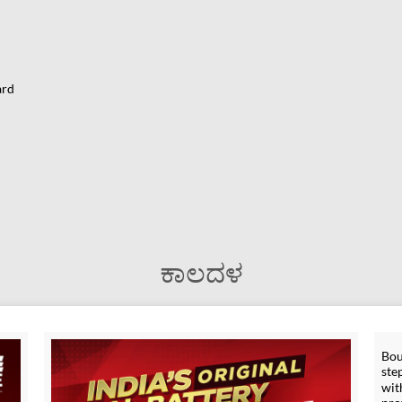
ard
ಕಾಲದಳ
Bou
ste
wit