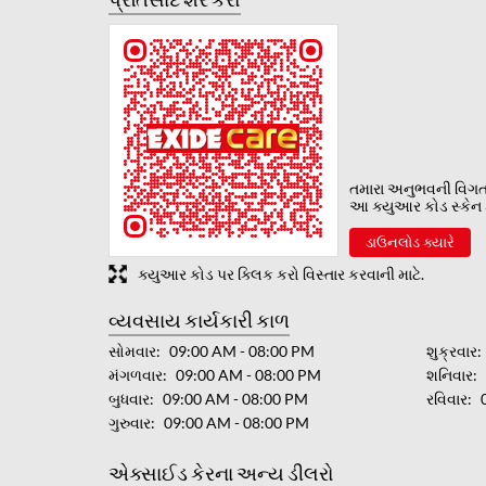
તમારા અનુભવની વિગ
આ ક્યુઆર કોડ સ્કેન ક
ડાઉનલોડ ક્યારે
ક્યુઆર કોડ પર ક્લિક કરો વિસ્તાર કરવાની માટે.
વ્યવસાય કાર્યકારી કાળ
સોમવાર
09:00 AM - 08:00 PM
શુક્રવાર
મંગળવાર
09:00 AM - 08:00 PM
શનિવાર
બુધવાર
09:00 AM - 08:00 PM
રવિવાર
ગુરુવાર
09:00 AM - 08:00 PM
એક્સાઈડ કેરના અન્ય ડીલરો