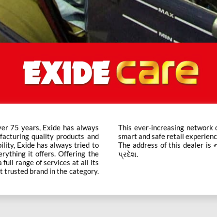
ver 75 years, Exide has always
ts across the country ensure a
facturing quality products and
smart and safe retail experienc
bility, Exide has always tried to
The address of this dealer is ના
rything it offers. Offering the
પ્રદેશ.
ull range of services at all its
t trusted brand in the category.