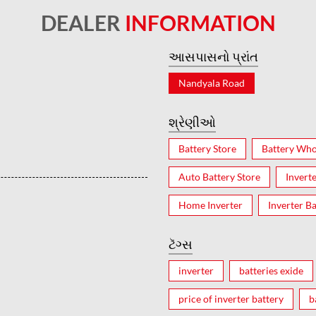
DEALER
INFORMATION
આસપાસનો પ્રાંત
Nandyala Road
શ્રેણીઓ
Battery Store
Battery Who
Auto Battery Store
Invert
Home Inverter
Inverter Ba
ટૅગ્સ
inverter
batteries exide
price of inverter battery
b