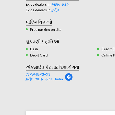
Exide dealers in
આંધ્ર પ્રદેશ
Exide dealers in
કુર્નૂલ
પાર્કિંગ વિકલ્પો
Free parking on site
ચુકવણી પદ્ધતિઓ
Cash
Credit 
Debit Card
Online 
એક્સાઈડ કેર માટે દિશા મેળવો
7J7W4GP3+X3
કુર્નૂલ, આંધ્ર પ્રદેશ, India