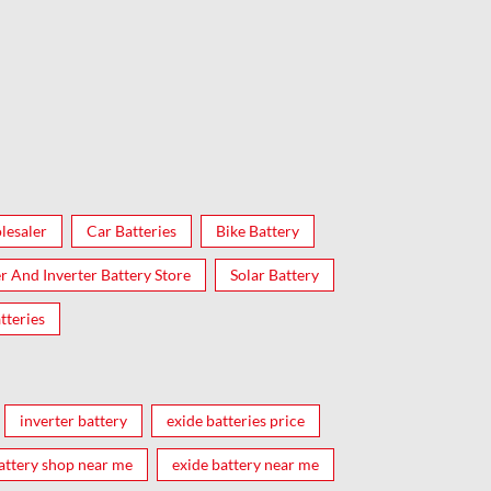
lesaler
Car Batteries
Bike Battery
er And Inverter Battery Store
Solar Battery
tteries
inverter battery
exide batteries price
attery shop near me
exide battery near me