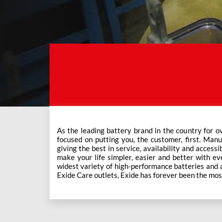
As the leading battery brand in the country for o
This ever-increasing network of Exide Care outle
focused on putting you, the customer, first. Manu
giving the best in service, availability and accessi
make your life simpler, easier and better with eve
widest variety of high-performance batteries and a f
Exide Care outlets, Exide has forever been the mos