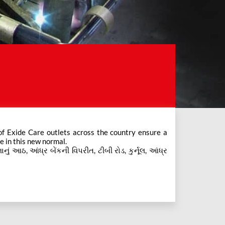
e in this new normal.
નું આઠ, આંધ્ર બેંકની વિપરીત, ટીબી રોડ, કુર્નૂલ, આંધ્ર