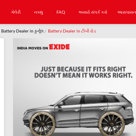
ગેલેરી
નક્શુ
FAQ
અમારો સંપર્ક કરો
આસપાસના 
Battery Dealer in કુર્નૂલ
Battery Dealer in ટીબી રોડ