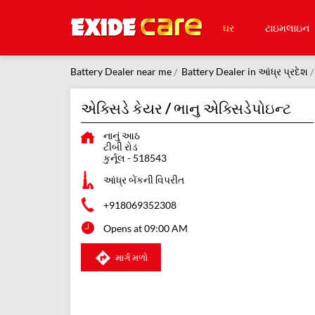
ઘર
ટાઇમલાઇન
Battery Dealer near me
Battery Dealer in આંધ્ર પ્રદેશ
એક્સિડે કેયર / ભાનુ એક્સિડેપોઇન્ટ
નાનું આઠ
ટીબી રોડ
કુર્નૂલ
-
518543
આંધ્ર બેંકની વિપરીત
+918069352308
Opens at 09:00 AM
માર્ગ મળો