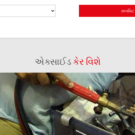
એક્સાઈડ
કેર વિશે