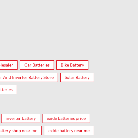
lesaler
Car Batteries
Bike Battery
er And Inverter Battery Store
Solar Battery
tteries
inverter battery
exide batteries price
attery shop near me
exide battery near me