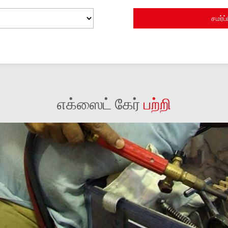
எக்ஸைட் கேர்
பற்றி