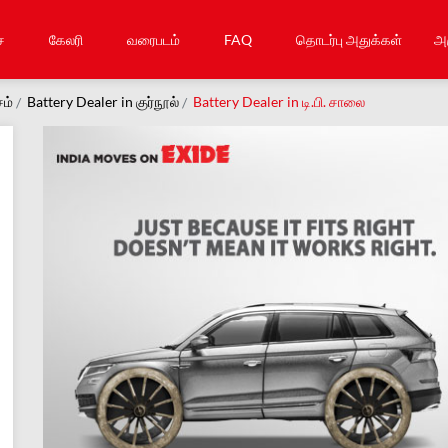
ை
கேலரி
வரைபடம்
FAQ
தொடர்பு அதுக்கள்
அர
சம்
Battery Dealer in குர்நூல்
Battery Dealer in டி.பி. சாலை