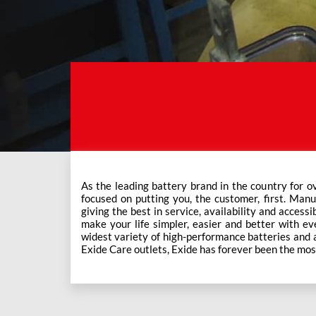
As the leading battery brand in the country for o
This ever-increasing network of Exide Care outle
focused on putting you, the customer, first. Manu
giving the best in service, availability and accessi
make your life simpler, easier and better with eve
widest variety of high-performance batteries and a f
Exide Care outlets, Exide has forever been the mos