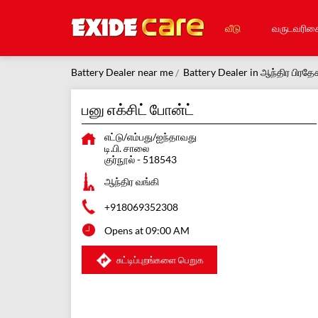
வீடு
வருடவரிச
Battery Dealer near me
Battery Dealer in ஆந்திர பிரதே
பனு எக்சிட் போன்ட்
எட்டு/எம்பது/ஐந்தாவது
டி.பி. சாலை
குர்நூல்
-
518543
ஆந்திர வங்கி
+918069352308
Opens at 09:00 AM
சுட்டிப்புறங்களை பெறுக