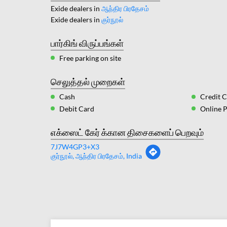
Exide dealers in
ஆந்திர பிரதேசம்
Exide dealers in
குர்நூல்
பார்கிங் விருப்பங்கள்
Free parking on site
செலுத்தல் முறைகள்
Cash
Credit 
Debit Card
Online 
எக்ஸைட் கேர் க்கான திசைகளைப் பெறவும்
7J7W4GP3+X3
குர்நூல், ஆந்திர பிரதேசம், India