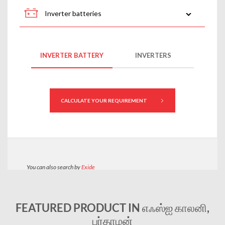
FEATURED PRODUCT IN எஃஸ்ஐ காலனி,
பர்தாமன்