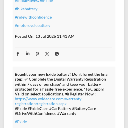
#IndiaMovesOnExide
#bikebattery
#ridewithconfidence
#motorcyclebattery
Posted On:
13 Jul 2026 11:41 AM
Bought your new Exide battery? Don't forget the final
step! ✅ Complete the Digital Warranty Registration
within 7 days of purchase* and keep your battery
protected for a hassle-free experience. *T&C apply.
Valid on select applications. 📲 Register Now :
https://www.exidecare.com/warranty-
registration/registration.aspx
#Exide #ExideCare #CarBattery #BatteryCare
#DriveWithConfidence #Warranty
#Exide