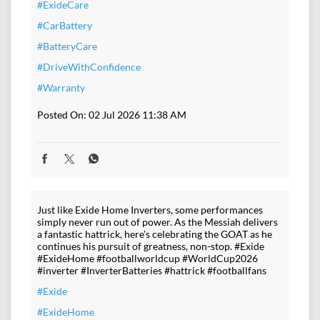
#ExideCare
#CarBattery
#BatteryCare
#DriveWithConfidence
#Warranty
Posted On:
02 Jul 2026 11:38 AM
Just like Exide Home Inverters, some performances
simply never run out of power. As the Messiah delivers
a fantastic hattrick, here's celebrating the GOAT as he
continues his pursuit of greatness, non-stop. #Exide
#ExideHome #footballworldcup #WorldCup2026
#inverter #InverterBatteries #hattrick #footballfans
#Exide
#ExideHome