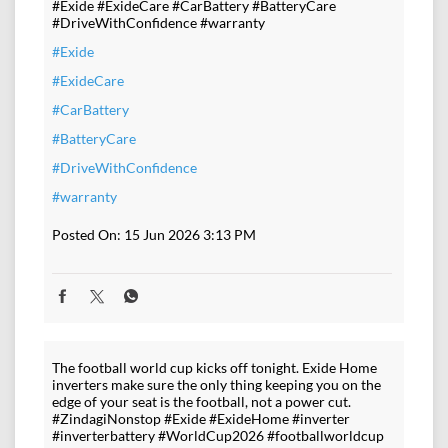
#Exide #ExideCare #CarBattery #BatteryCare
#DriveWithConfidence #warranty
#Exide
#ExideCare
#CarBattery
#BatteryCare
#DriveWithConfidence
#warranty
Posted On:
15 Jun 2026 3:13 PM
The football world cup kicks off tonight. Exide Home
inverters make sure the only thing keeping you on the
edge of your seat is the football, not a power cut.
#ZindagiNonstop #Exide #ExideHome #inverter
#inverterbattery #WorldCup2026 #footballworldcup