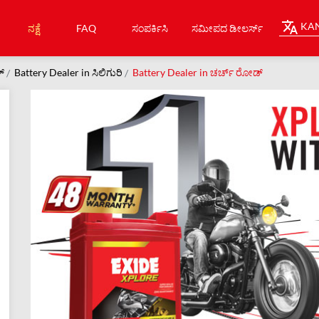
KA
ನಕ್ಷೆ
FAQ
ಸಂಪರ್ಕಿಸಿ
ಸಮೀಪದ ಡೀಲರ್ಸ್
್
Battery Dealer in ಸಿಲಿಗುರಿ
Battery Dealer in ಚರ್ಚ್ ರೋಡ್