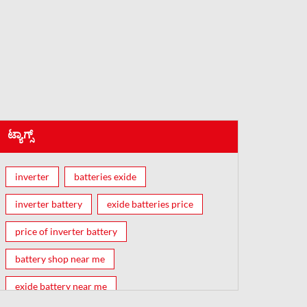
ಟ್ಯಾಗ್ಸ್
inverter
batteries exide
inverter battery
exide batteries price
price of inverter battery
battery shop near me
exide battery near me