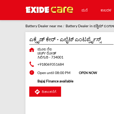
ಮನೆ
ಕಾಲದಳ
Battery Dealer near me
Battery Dealer in ಪಶ್ಚಿಮ್ ಬಂಗಾಳ
ಎಕ್ಸೈಡ್ ಕೇರ್ - ಎಲೈಟ್ ಎಂಟರ್ಪ್ರೈಸ್ಸ್
ಮೂಲ ನೆಲ
ಚರ್ಚ್ ರೋಡ್
ಸಿಲಿಗುರಿ
-
734001
+918069351684
Open until 08:00 PM
OPEN NOW
Bajaj Finance available
ದಿಶಾಂಕನೆಗೆ