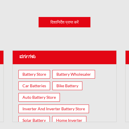
दिशानिर्देश प्राप्त करें
ವರ್ಗಗಳು
Battery Store
Battery Wholesaler
Car Batteries
Bike Battery
Auto Battery Store
Inverter And Inverter Battery Store
Solar Battery
Home Inverter