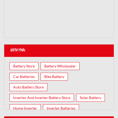
ವರ್ಗಗಳು
Battery Store
Battery Wholesaler
Car Batteries
Bike Battery
Auto Battery Store
Inverter And Inverter Battery Store
Solar Battery
Home Inverter
Inverter Batteries