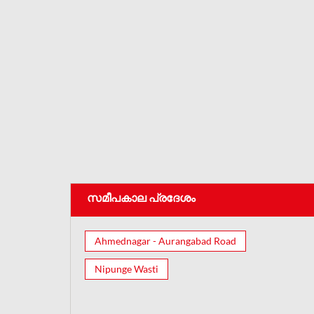
സമീപകാല പ്രദേശം
Ahmednagar - Aurangabad Road
Nipunge Wasti