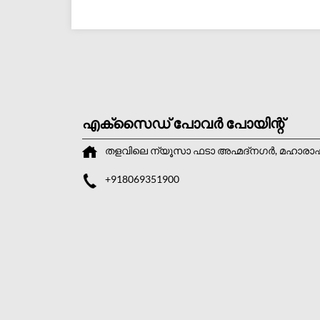
എക്സൈഡ് പോവർ പോയിന്റ്
തളവിലെ
ന്യൂസാ ഫടാ
അഹ്മദ്നഗർ, മഹാരാഷ്
+918069351900