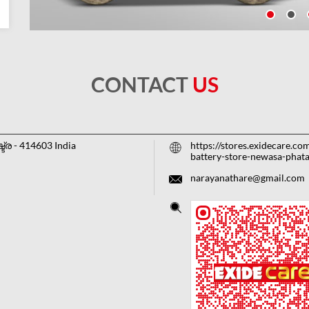
CONTACT
US
ട്ര
-
414603
India
https://stores.exidecare.co
battery-store-newasa-pha
narayanathare@gmail.com