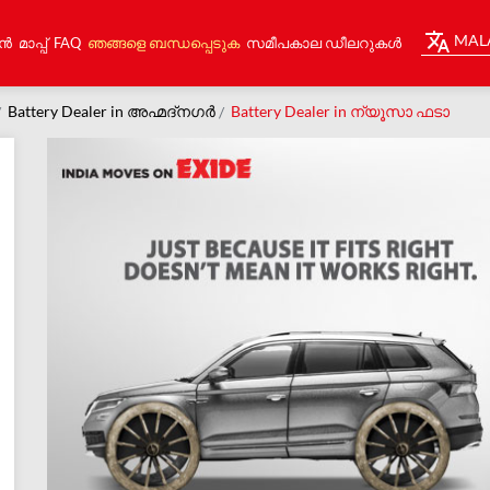
MAL
ൻ
മാപ്പ്
FAQ
ഞങ്ങളെ ബന്ധപ്പെടുക
സമീപകാല ഡീലറുകൾ
Battery Dealer in അഹ്മദ്നഗർ
Battery Dealer in ന്യൂസാ ഫടാ