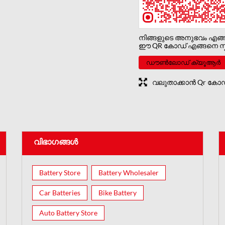
നിങ്ങളുടെ അനുഭവം എങ്
ഈ QR കോഡ് എങ്ങനെ സ്ക
ഡൗൺലോഡ് ക്യൂആർ
വലുതാക്കാൻ Qr കോഡി
വിഭാഗങ്ങൾ
Battery Store
Battery Wholesaler
Car Batteries
Bike Battery
Auto Battery Store