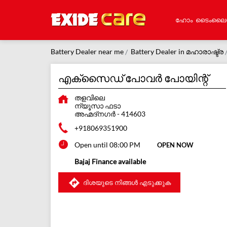
ഹോം
ടൈംലൈ
Battery Dealer near me
Battery Dealer in മഹാരാഷ്ട്ര
എക്സൈഡ് പോവർ പോയിന്റ്
തളവിലെ
ന്യൂസാ ഫടാ
അഹ്മദ്നഗർ
-
414603
+918069351900
Open until 08:00 PM
OPEN NOW
Bajaj Finance available
ദിശയുടെ നിങ്ങൾ എടുക്കുക