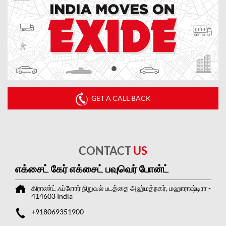
GET A CALL BACK
CONTACT
US
எக்சைட் கேர் எக்சைட் பவுவெர் போன்ட்
கிராண்ட் ஃப்ளோர்
நிறுவல் படத்தை
அஹ்மத்நகர், மஹாராஷ்டிரா
-
414603
India
+918069351900