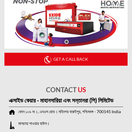
GET A CALL BACK
CONTACT
US
এক্সাইড কেয়ার - মাহানসারিয়া এবং সন্তানরা (পি) লিমিটেড
কোন ১০৯ নং।, এনএস রোড।
মহিনগর
বারুইপুর, পশ্চিমবঙ্গ
-
700145
India
মালচাহা পাওয়ার হাউস।