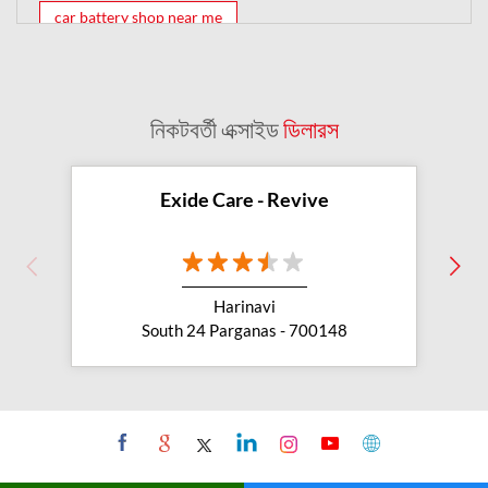
car battery shop near me
exide battery dealer near me
battery car near me
battery dealers near me
bike battery shop near me
নিকটবর্তী এক্সাইড
ডিলারস
inverter battery shop near me
exide dealer near me
exide showroom near me
Exide Care - Revive
battery shop nearby
exide battery showroom near me
Harinavi
exide battery dealer
inverter battery
South 24 Parganas - 700148
inverter shop near me
inverter shop nearby with battery
two wheeler battery shop