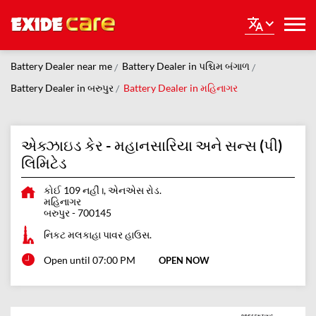
Battery Dealer near me
Battery Dealer in પશ્ચિમ બંગાળ
Battery Dealer in બરુપુર
Battery Dealer in મહિનાગર
એક્ઝાઇડ કેર - મહાનસારિયા અને સન્સ (પી)
લિમિટેડ
કોઈ 109 નહીં।, એનએસ રોડ.
મહિનાગર
બરુપુર
-
700145
નિકટ મલકાહા પાવર હાઉસ.
Open until 07:00 PM
OPEN NOW