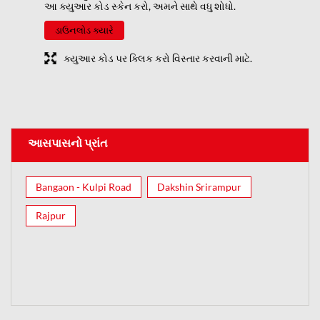
આ ક્યુઆર કોડ સ્કેન કરો, અમને સાથે વધુ શોધો.
ડાઉનલોડ ક્યારે
ક્યુઆર કોડ પર ક્લિક કરો વિસ્તાર કરવાની માટે.
આસપાસનો પ્રાંત
Bangaon - Kulpi Road
Dakshin Srirampur
Rajpur