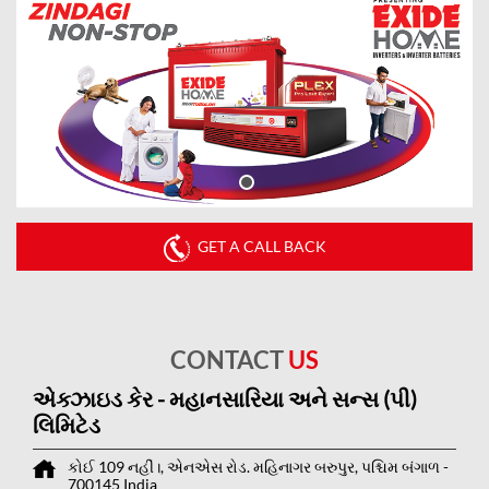
GET A CALL BACK
CONTACT
US
એક્ઝાઇડ કેર - મહાનસારિયા અને સન્સ (પી)
લિમિટેડ
કોઈ 109 નહીં।, એનએસ રોડ.
મહિનાગર
બરુપુર, પશ્ચિમ બંગાળ
-
700145
India