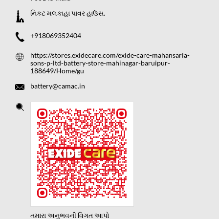
નિકટ મલકાહા પાવર હાઉસ.
+918069352404
https://stores.exidecare.com/exide-care-mahansaria-
sons-p-ltd-battery-store-mahinagar-baruipur-
188649/Home/gu
battery@camac.in
તમારા અનુભવની વિગત આપો