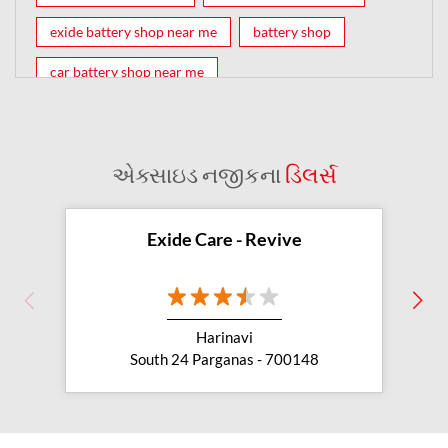
exide battery shop near me
battery shop
car battery shop near me
exide battery dealer near me
battery car near me
battery dealers near me
bike battery shop near me
એક્સાઇડ નજીકના
ડિલર્સ
inverter battery shop near me
exide dealer near me
exide showroom near me
Exide Care - Revive
battery shop nearby
exide battery showroom near me
Harinavi
exide battery dealer
inverter battery
South 24 Parganas - 700148
inverter shop near me
inverter shop nearby with battery