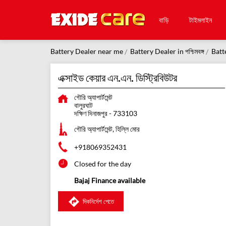
বাড়ি
টাইমলাইন
Battery Dealer near me
Battery Dealer in পশ্চিমবঙ্গ
Batte
এক্সাইড কেয়ার এন.এন. ডিস্ট্রিবিউটর
গৌরি অ্যাপার্টমেন্ট
বালুরঘাট
দক্ষিণ দিনাজপুর
-
733103
গৌরি অ্যাপার্টমেন্ট, হিল্লি মোর
+918069352431
Closed for the day
Bajaj Finance available
দিকনির্দেশ পেতে