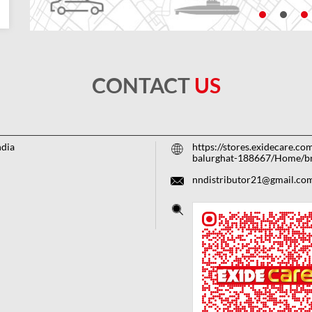
CONTACT
US
ndia
https://stores.exidecare.co
balurghat-188667/Home/b
nndistributor21@gmail.co