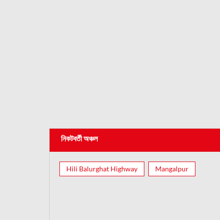
নিকটবর্তী অঞ্চল
Hili Balurghat Highway
Mangalpur