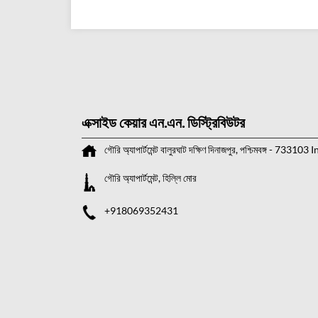
এক্সাইড কেয়ার এন.এন. ডিস্ট্রিবিউটর
গৌরি অ্যাপার্টমেন্ট
বালুরঘাট
দক্ষিণ দিনাজপুর, পশ্চিমবঙ্গ
-
733103
I
গৌরি অ্যাপার্টমেন্ট, হিল্লি মোর
+918069352431