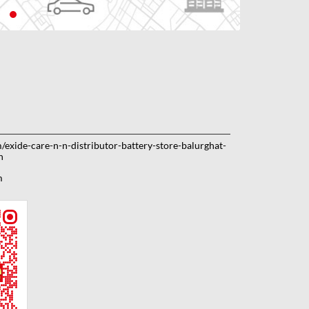
m/exide-care-n-n-distributor-battery-store-balurghat-
n
m