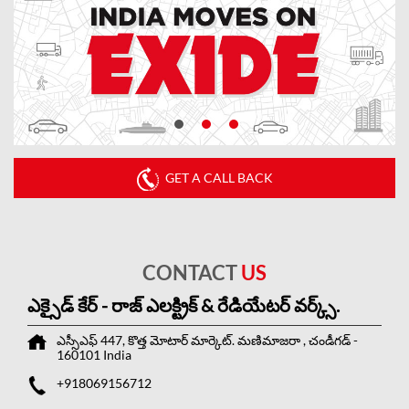
GET A CALL BACK
CONTACT
US
ఎక్సైడ్ కేర్ - రాజ్ ఎలక్ట్రిక్ & రేడియేటర్ వర్క్స్.
ఎస్సీఎఫ్ 447, కొత్త మోటార్ మార్కెట్.
మణిమాజరా
, చండీగడ్
-
160101
India
+918069156712