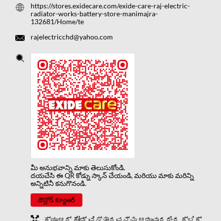
https://stores.exidecare.com/exide-care-raj-electric-
radiator-works-battery-store-manimajra-
132681/Home/te
rajelectricchd@yahoo.com
మీ అనుభవాన్ని మాకు తెలుసుకోండి.
దయచేసి ఈ QR కోడ్ను స్కాన్ చేయండి, మరియు మాకు మరిన్ని
అన్నిటినీ కనుగొనండి.
డౌన్లోడ్ క్యూఆర్
ಕ್ಯುಆರ್ ಕೋಡ್ ವಿಸ್ತಾರವನ್ನು ಆಡುವುದರಿಂದ ಕ್ಲಿಕ್