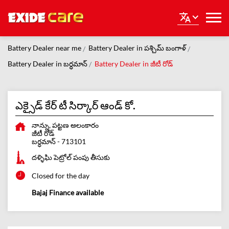
Battery Dealer near me
Battery Dealer in పశ్చిమ్ బంగాళ్
Battery Dealer in బర్ధమాన్
Battery Dealer in జీటీ రోడ్
ఎక్సైడ్ కేర్ టీ సిర్కార్ ఆండ్ కో.
నాన్ను, పట్టణ అలంకారం
జీటీ రోడ్
బర్ధమాన్
-
713101
దళ్ళిఘి పెట్రోల్ పంపు తీసుకు
Closed for the day
Bajaj Finance available