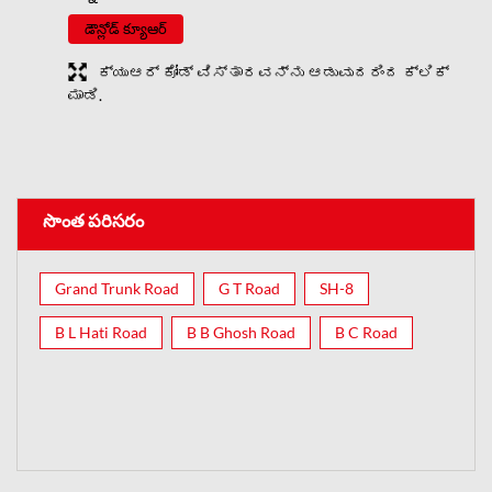
డౌన్లోడ్ క్యూఆర్
ಕ್ಯುಆರ್ ಕೋಡ್ ವಿಸ್ತಾರವನ್ನು ಆಡುವುದರಿಂದ ಕ್ಲಿಕ್
ಮಾಡಿ.
సొంత పరిసరం
Grand Trunk Road
G T Road
SH-8
B L Hati Road
B B Ghosh Road
B C Road