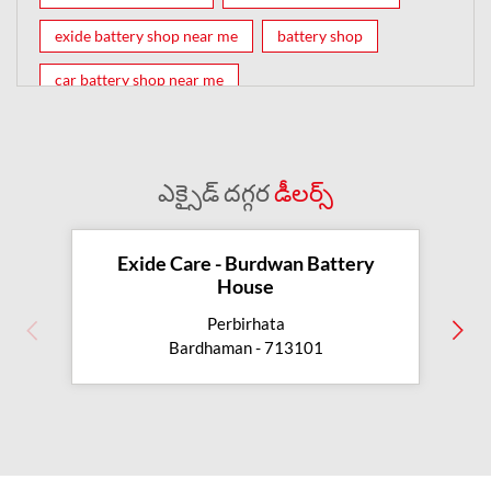
exide battery shop near me
battery shop
car battery shop near me
exide battery dealer near me
battery car near me
battery dealers near me
bike battery shop near me
ఎక్సైడ్ దగ్గర
డీలర్స్
inverter battery shop near me
exide dealer near me
exide showroom near me
Exide Care - Burdwan Battery
House
battery shop nearby
Perbirhata
exide battery showroom near me
Bardhaman - 713101
exide battery dealer
inverter battery
inverter shop near me
inverter shop nearby with battery