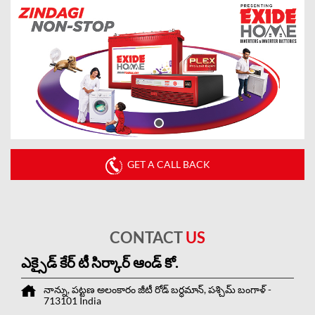
GET A CALL BACK
CONTACT
US
ఎక్సైడ్ కేర్ టీ సిర్కార్ ఆండ్ కో.
నాన్ను, పట్టణ అలంకారం
జీటీ రోడ్
బర్ధమాన్, పశ్చిమ్ బంగాళ్
-
713101
India