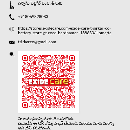
దళ్ళిఘి పెట్రోల్ పంపు తీసుకు
+918069828083
https://stores.exidecare.com/exide-care-t-sirkar-co-
battery-store-gt-road-bardhaman-188630/Home/te
tsirkarco@gmail.com
మీ అనుభవాన్ని మాకు తెలుసుకోండి.
దయచేసి ఈ QR కోడ్ను స్కాన్ చేయండి, మరియు మాకు మరిన్ని
అన్నిటినీ కనుగొనండి.