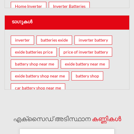
Home Inverter
Inverter Batteries
ടാഗുകൾ
inverter
batteries exide
inverter battery
exide batteries price
price of inverter battery
battery shop near me
exide battery near me
exide battery shop near me
battery shop
car battery shop near me
exide battery dealer near me
battery car near me
battery dealers near me
bike battery shop near me
എക്സൈഡ് അടിസ്ഥാന
കണ്ണികൾ
inverter battery shop near me