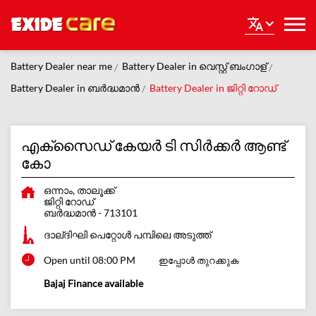
Battery Dealer near me
Battery Dealer in വെസ്റ്റ് ബംഗാള്
Battery Dealer in ബർദ്ധമാൻ
Battery Dealer in ജിറ്റി റോഡ്
എക്സൈഡ് കേയർ ടി സിർക്കർ ആണ്ട്
കോ
ഒന്നാം, താലൂക്ക്
ജിറ്റി റോഡ്
ബർദ്ധമാൻ
-
713101
ദാല്ദിഘി പെറ്റോൾ പമ്പിലെ അടുത്ത്
Open until 08:00 PM
ഇപ്പോള്‍ തുറക്കുക
Bajaj Finance available