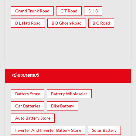
Grand Trunk Road
G T Road
SH-8
B L Hati Road
B B Ghosh Road
B C Road
വിഭാഗങ്ങൾ
Battery Store
Battery Wholesaler
Car Batteries
Bike Battery
Auto Battery Store
Inverter And Inverter Battery Store
Solar Battery