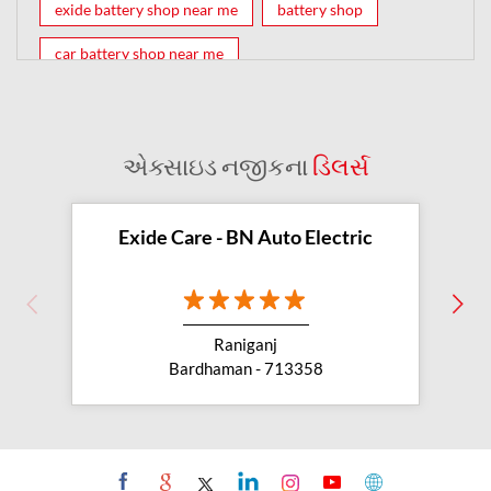
exide battery shop near me
battery shop
car battery shop near me
exide battery dealer near me
battery car near me
battery dealers near me
bike battery shop near me
એક્સાઇડ નજીકના
ડિલર્સ
inverter battery shop near me
exide dealer near me
exide showroom near me
Exide Care - BN Auto Electric
battery shop nearby
exide battery showroom near me
Raniganj
exide battery dealer
inverter battery
Bardhaman - 713358
inverter shop near me
inverter shop nearby with battery