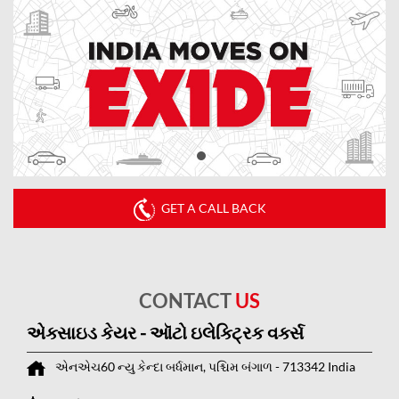
GET A CALL BACK
CONTACT
US
એક્સાઇડ કેયર - ઑટો ઇલેક્ટ્રિક વર્ક્સ
એનએચ60
ન્યુ કેન્દા
બર્ધમાન, પશ્ચિમ બંગાળ
-
713342
India