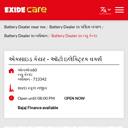
Battery Dealer near me
Battery Dealer in પશ્ચિમ બંગાળ
Battery Dealer in બર્ધમાન
Battery Dealer in ન્યુ કેન્દા
એક્સાઇડ કેયર - ઑટો ઇલેક્ટ્રિક વર્ક્સ
એનએચ60
ન્યુ કેન્દા
બર્ધમાન
-
713342
શારદા સ્કૂલ નજીક
Open until 08:00 PM
OPEN NOW
Bajaj Finance available