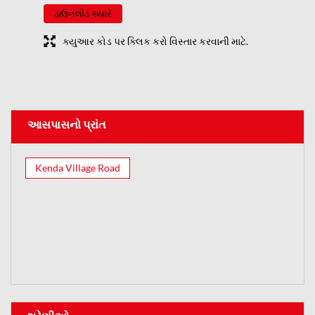
ડાઉનલોડ ક્યારે
ક્યુઆર કોડ પર ક્લિક કરો વિસ્તાર કરવાની માટે.
આસપાસનો પ્રાંત
Kenda Village Road