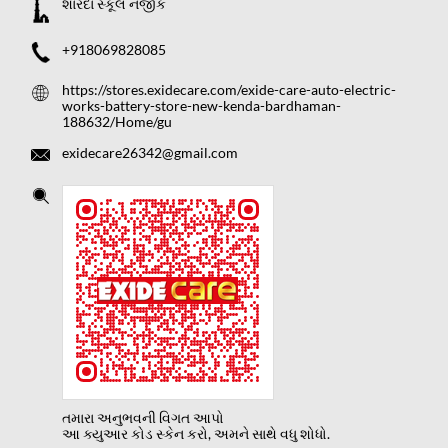
શારદા સ્કૂલ નજીક
+918069828085
https://stores.exidecare.com/exide-care-auto-electric-
works-battery-store-new-kenda-bardhaman-
188632/Home/gu
exidecare26342@gmail.com
તમારા અનુભવની વિગત આપો
આ ક્યુઆર કોડ સ્કેન કરો, અમને સાથે વધુ શોધો.