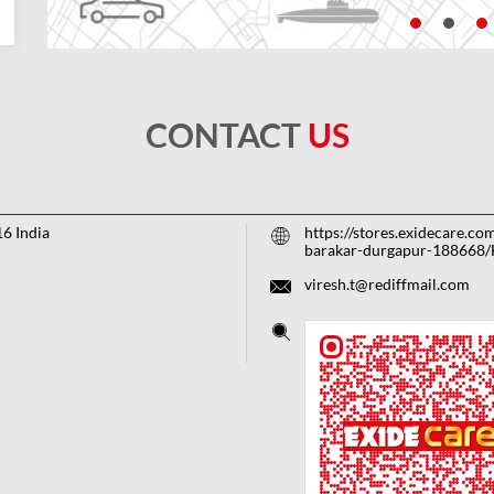
CONTACT
US
16
India
https://stores.exidecare.co
barakar-durgapur-188668
viresh.t@rediffmail.com