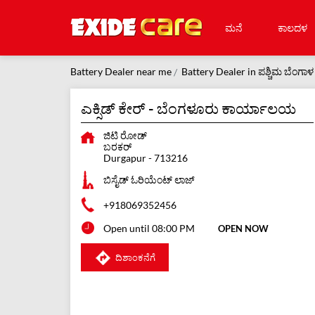
ಮನೆ
ಕಾಲದಳ
Battery Dealer near me
Battery Dealer in ಪಶ್ಚಿಮ ಬೆಂಗಾಳ
ಎಕ್ಸಿಡ್ ಕೇರ್ - ಬೆಂಗಳೂರು ಕಾರ್ಯಾಲಯ
ಜಿಟಿ ರೋಡ್
ಬರಕರ್
Durgapur
-
713216
ಬಿಸೈಡ್ ಓರಿಯೆಂಟ್ ಲಾಜ್
+918069352456
Open until 08:00 PM
OPEN NOW
ದಿಶಾಂಕನೆಗೆ