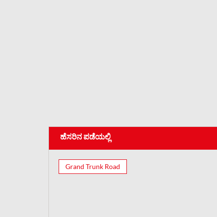
ಹೆಸರಿನ ಪಡೆಯಲ್ಲಿ
Grand Trunk Road