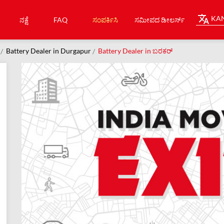
KA
ನಕ್ಷೆ
FAQ
ಸಂಪರ್ಕಿಸಿ
ಸಮೀಪದ ಡೀಲರ್ಸ್
Battery Dealer in Durgapur
Battery Dealer in ಬರಕರ್