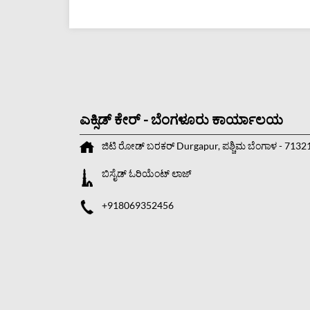
ಎಕ್ಸಿಡ್ ಕೇರ್ - ಬೆಂಗಳೂರು ಕಾರ್ಯಾಲಯ
ಜಿಟಿ ರೋಡ್
ಬರಕರ್
Durgapur, ಪಶ್ಚಿಮ ಬೆಂಗಾಳ
-
7132
ಬಿಸೈಡ್ ಓರಿಯೆಂಟ್ ಲಾಜ್
+918069352456