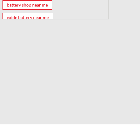
battery shop near me
exide battery near me
exide battery shop near me
battery shop
car battery shop near me
exide battery dealer near me
battery car near me
battery dealers near me
bike battery shop near me
inverter battery shop near me
exide dealer near me
exide showroom near me