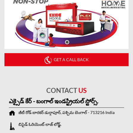
GET A CALL BACK
CONTACT
US
ఎక్సైడ్ కేర్ - బంగాల్ ఇండస్ట్రియల్ స్టోర్స్.
జీటీ రోడ్
బారకర్
డుర్గాపూర్, పశ్చిమ బెంగాల్
-
713216
India
బిసైడ్ ఓరియెంట్ లాజ్ లోడ్జ్.