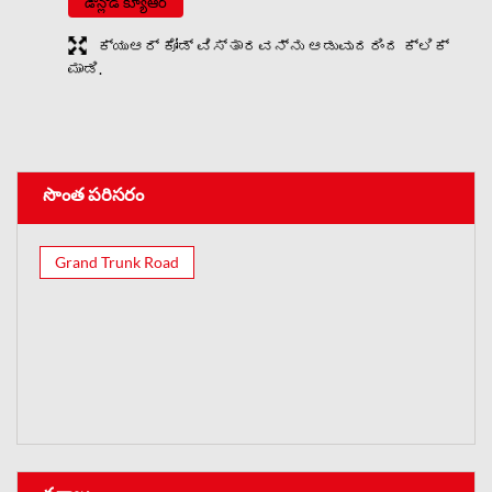
డౌన్లోడ్ క్యూఆర్
ಕ್ಯುಆರ್ ಕೋಡ್ ವಿಸ್ತಾರವನ್ನು ಆಡುವುದರಿಂದ ಕ್ಲಿಕ್
ಮಾಡಿ.
సొంత పరిసరం
Grand Trunk Road