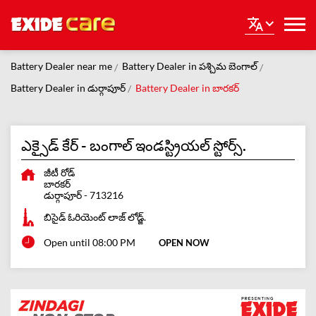
Battery Dealer near me
Battery Dealer in పశ్చిమ బెంగాల్
Battery Dealer in డుర్గాపూర్
Battery Dealer in బారకర్
ఎక్సైడ్ కేర్ - బంగాల్ ఇండస్ట్రియల్ స్టోర్స్.
జీటీ రోడ్
బారకర్
డుర్గాపూర్
-
713216
బిసైడ్ ఓరియెంట్ లాజ్ లోడ్జ్.
Open until 08:00 PM
OPEN NOW