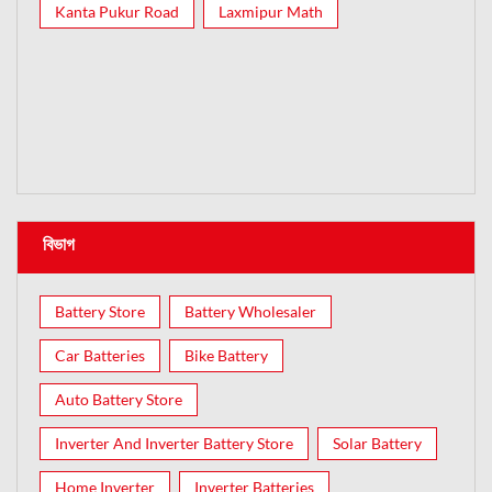
Kanta Pukur Road
Laxmipur Math
বিভাগ
Battery Store
Battery Wholesaler
Car Batteries
Bike Battery
Auto Battery Store
Inverter And Inverter Battery Store
Solar Battery
Home Inverter
Inverter Batteries