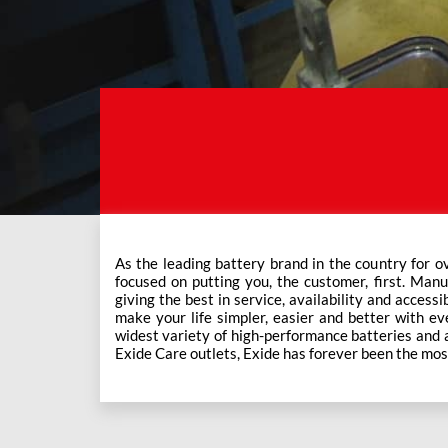
As the leading battery brand in the country for o
This ever-increasing network of Exide Care outle
focused on putting you, the customer, first. Manu
giving the best in service, availability and accessi
make your life simpler, easier and better with eve
widest variety of high-performance batteries and a f
Exide Care outlets, Exide has forever been the mos