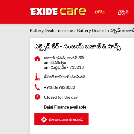
హోమ్
టైమ్లైన్
Battery Dealer near me
Battery Dealer in పశ్చిమ్ బంగాళ
ఎక్సైడ్ కేర్ - సంజయ్ బజాజ్ & సాన్స్
బజాజ్ భవన్, నాచన్ రోడ్
am బెనకిత్యం
am దుర్గపురం
-
713213
బీరింగి కాలి బారి చూసినది
+918069828082
Closed for the day
Bajaj Finance available
దిశాబాణులు పొందండి