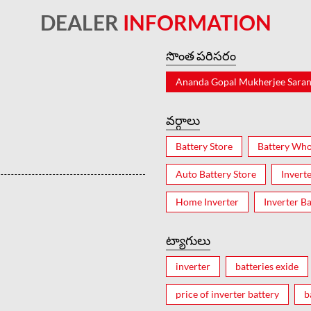
DEALER
INFORMATION
సొంత పరిసరం
Ananda Gopal Mukherjee Saran
వర్గాలు
Battery Store
Battery Who
Auto Battery Store
Invert
Home Inverter
Inverter Ba
ట్యాగులు
inverter
batteries exide
price of inverter battery
b