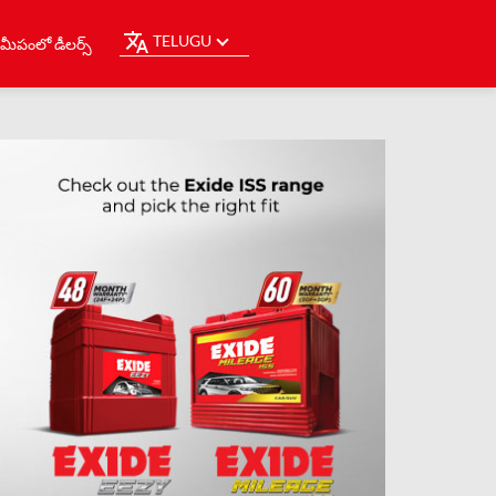
TELUGU
మీపంలో డీలర్స్