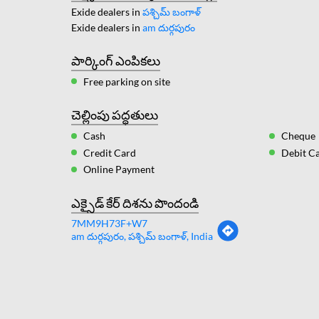
Exide dealers in
పశ్చిమ్ బంగాళ్
Exide dealers in
am దుర్గపురం
పార్కింగ్ ఎంపికలు
Free parking on site
చెల్లింపు పద్ధతులు
Cash
Cheque
Credit Card
Debit C
Online Payment
ఎక్సైడ్ కేర్ దిశను పొందండి
7MM9H73F+W7
am దుర్గపురం, పశ్చిమ్ బంగాళ్, India