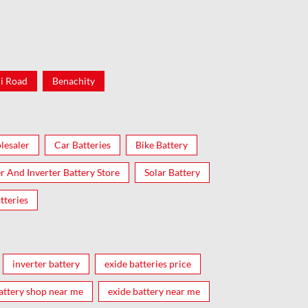
i Road
Benachity
lesaler
Car Batteries
Bike Battery
er And Inverter Battery Store
Solar Battery
tteries
inverter battery
exide batteries price
attery shop near me
exide battery near me