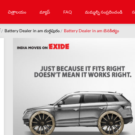
చిత్రాలయం
మ్యాప్
FAQ
మమ్మల్ని సంప్రదించండి
స
్
Battery Dealer in am దుర్గపురం
Battery Dealer in am బెనకిత్యం