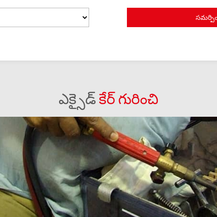
ఎక్సైడ్
కేర్ గురించి