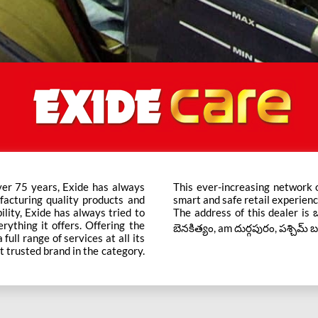
ver 75 years, Exide has always
ts across the country ensure a
facturing quality products and
smart and safe retail experienc
bility, Exide has always tried to
The address of this dealer is బ
rything it offers. Offering the
బెనకిత్యం, am దుర్గపురం, పశ్చిమ్ బ
ull range of services at all its
t trusted brand in the category.