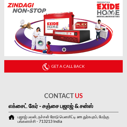
GET A CALL BACK
CONTACT
US
எக்சைட் கேர் - சஞ்சை பஜாஜ் & சன்ஸ்
பஜாஜ் பவன், நச்சன் ரோடு
பெனசிட்டி
am துர்கபுரம், மேற்கு
பங்களாச்சி
-
713213
India