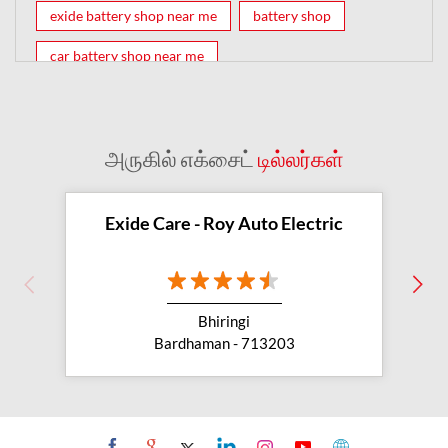
exide battery shop near me
battery shop
car battery shop near me
exide battery dealer near me
battery car near me
battery dealers near me
bike battery shop near me
அருகில் எக்சைட்
டில்லர்கள்
inverter battery shop near me
exide dealer near me
exide showroom near me
Exide Care - Roy Auto Electric
battery shop nearby
exide battery showroom near me
Bhiringi
exide battery dealer
inverter battery
Bardhaman - 713203
inverter shop near me
inverter shop nearby with battery