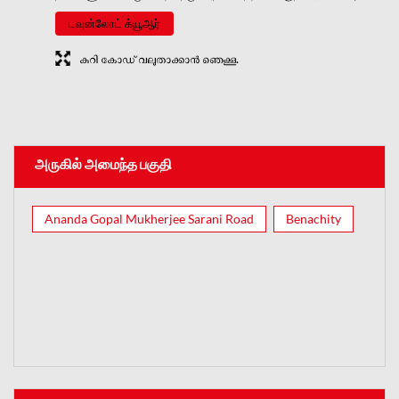
டவுன்லோட் க்யூஆர்
കുറി കോഡ് വലുതാക്കാൻ ഞെക്കൂ.
அருகில் அமைந்த பகுதி
Ananda Gopal Mukherjee Sarani Road
Benachity