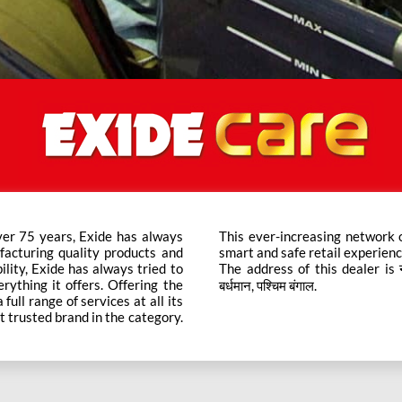
ver 75 years, Exide has always
ts across the country ensure a
facturing quality products and
smart and safe retail experienc
bility, Exide has always tried to
The address of this dealer is नंब
rything it offers. Offering the
बर्धमान, पश्चिम बंगाल.
ull range of services at all its
t trusted brand in the category.