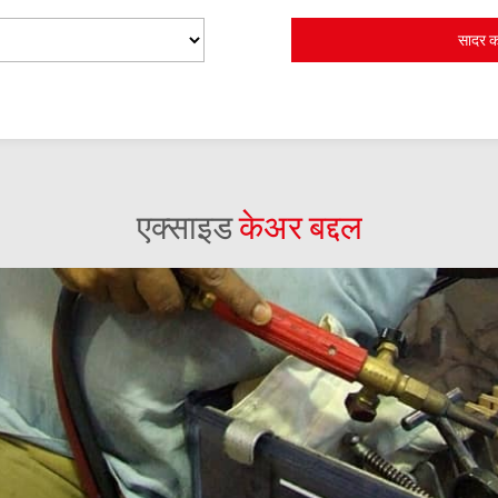
एक्साइड
केअर बद्दल