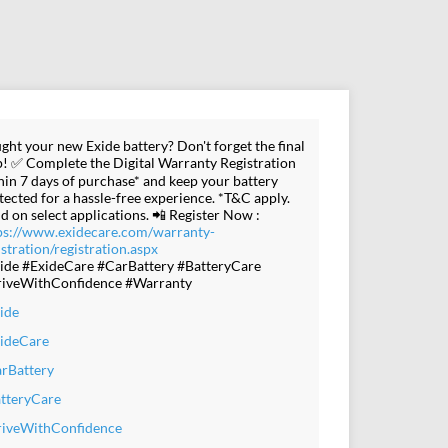
ght your new Exide battery? Don't forget the final
p! ✅ Complete the Digital Warranty Registration
hin 7 days of purchase* and keep your battery
tected for a hassle-free experience. *T&C apply.
id on select applications. 📲 Register Now :
ps://www.exidecare.com/warranty-
istration/registration.aspx
ide #ExideCare #CarBattery #BatteryCare
iveWithConfidence #Warranty
ide
ideCare
rBattery
tteryCare
iveWithConfidence